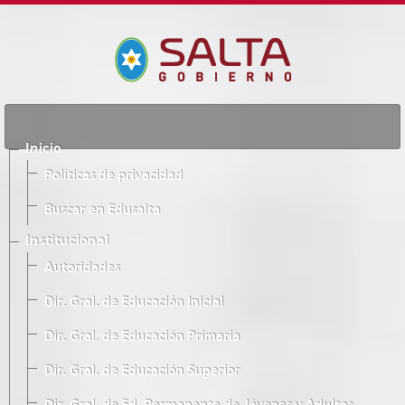
Inicio
Políticas de privacidad
Buscar en Edusalta
Institucional
Autoridades
Dir. Gral. de Educación Inicial
Dir. Gral. de Educación Primaria
Dir. Gral. de Educación Superior