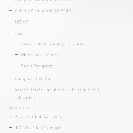
Colegio Secundario Nº 5212
Colegio Secundario Nº 5240
UFIDeT
Becas
Becas Universitarias y Terciarias
Dirección de Becas
Becas Progresar
Campus EduSalta
Materiales de consulta para la comunidad
educativa
Docentes
Sec. de Administración
JCMyD · Nivel Primario