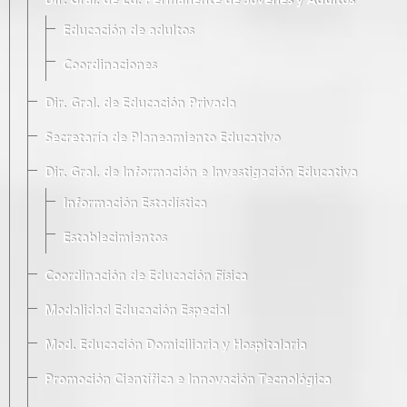
Dir. Gral. de Ed. Permanente de Jóvenes y Adultos
Educación de adultos
Coordinaciones
Dir. Gral. de Educación Privada
Secretaría de Planeamiento Educativo
Dir. Gral. de Información e Investigación Educativa
Información Estadística
Establecimientos
Coordinación de Educación Física
Modalidad Educación Especial
Mod. Educación Domiciliaria y Hospitalaria
Promoción Científica e Innovación Tecnológica