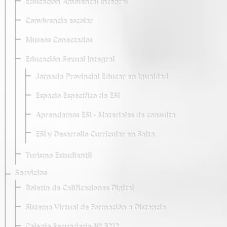
Educación Ambiental Integral
Convivencia escolar
Museos Conectados
Educación Sexual Integral
Jornada Provincial Educar en Igualdad
Espacio Específico de ESI
Aprendamos ESI - Materiales de consulta
ESI y Desarrollo Curricular en Salta
Turismo Estudiantil
Servicios
Boletín de Calificaciones Digital
Sistema Virtual de Formación a Distancia