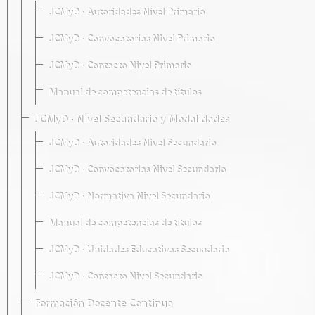
JCMyD · Autoridades Nivel Primario
JCMyD · Convocatorias Nivel Primario
JCMyD · Contacto Nivel Primario
Manual de competencias de títulos
JCMyD · Nivel Secundario y Modalidades
JCMyD · Autoridades Nivel Secundario
JCMyD · Convocatorias Nivel Secundario
JCMyD · Normativa Nivel Secundario
Manual de competencias de títulos
JCMyD · Unidades Educativas Secundaria
JCMyD · Contacto Nivel Secundario
Formación Docente Continua