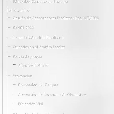
Educación Contexto de Encierro
Información
Gestión de Cooperadoras Escolares · Res. 167/2026
ReNPE 2025
Jornada Extendida Focalizada
Cuidados en el Ámbito Escolar
Partes de prensa
Adjuntos noticias
Prevención
Prevención del Dengue
Prevención de Consumos Problemáticos
Educación Vial