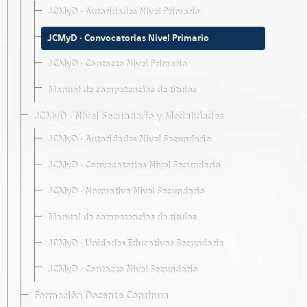
JCMyD · Autoridades Nivel Primario
JCMyD · Convocatorias Nivel Primario
JCMyD · Contacto Nivel Primario
Manual de competencias de títulos
JCMyD · Nivel Secundario y Modalidades
JCMyD · Autoridades Nivel Secundario
JCMyD · Convocatorias Nivel Secundario
JCMyD · Normativa Nivel Secundario
Manual de competencias de títulos
JCMyD · Unidades Educativas Secundaria
JCMyD · Contacto Nivel Secundario
Formación Docente Continua