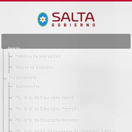
Inicio
Políticas de privacidad
Buscar en Edusalta
Institucional
Autoridades
Dir. Gral. de Educación Inicial
Dir. Gral. de Educación Primaria
Dir. Gral. de Educación Superior