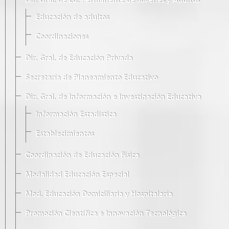
Dir. Gral. de Ed. Permanente de Jóvenes y Adultos
Educación de adultos
Coordinaciones
Dir. Gral. de Educación Privada
Secretaría de Planeamiento Educativo
Dir. Gral. de Información e Investigación Educativa
Información Estadística
Establecimientos
Coordinación de Educación Física
Modalidad Educación Especial
Mod. Educación Domiciliaria y Hospitalaria
Promoción Científica e Innovación Tecnológica