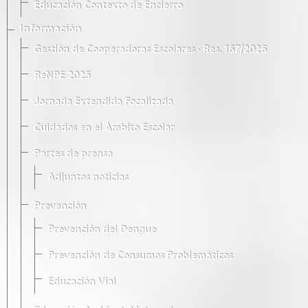
Educación Contexto de Encierro
Información
Gestión de Cooperadoras Escolares · Res. 167/2026
ReNPE 2025
Jornada Extendida Focalizada
Cuidados en el Ámbito Escolar
Partes de prensa
Adjuntos noticias
Prevención
Prevención del Dengue
Prevención de Consumos Problemáticos
Educación Vial