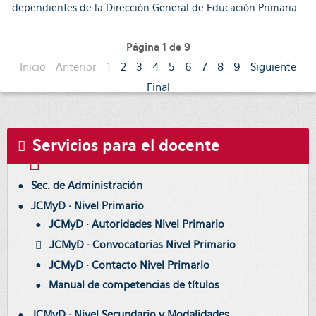
dependientes de la Dirección General de Educación Primaria
Página 1 de 9
Inicio
Anterior
1
2
3
4
5
6
7
8
9
Siguiente
Final
Servicios para el docente
Sec. de Administración
JCMyD · Nivel Primario
JCMyD · Autoridades Nivel Primario
JCMyD · Convocatorias Nivel Primario
JCMyD · Contacto Nivel Primario
Manual de competencias de títulos
JCMyD · Nivel Secundario y Modalidades