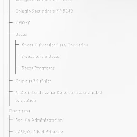
Colegio Secundario Nº 5212
Colegio Secundario Nº 5240
UFIDeT
Becas
Becas Universitarias y Terciarias
Dirección de Becas
Becas Progresar
Campus EduSalta
Materiales de consulta para la comunidad
educativa
Docentes
Sec. de Administración
JCMyD · Nivel Primario