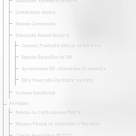
Educación Ambiental Integral
Convivencia escolar
Museos Conectados
Educación Sexual Integral
Jornada Provincial Educar en Igualdad
Espacio Específico de ESI
Aprendamos ESI - Materiales de consulta
ESI y Desarrollo Curricular en Salta
Turismo Estudiantil
Servicios
Boletín de Calificaciones Digital
Sistema Virtual de Formación a Distancia