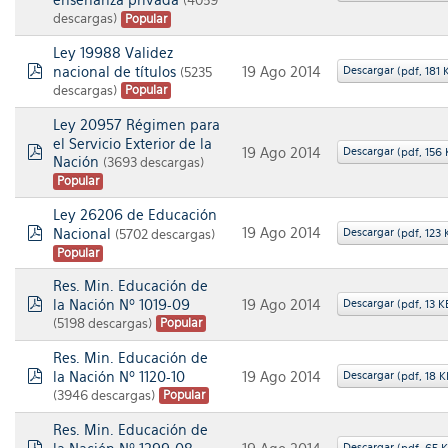
(4059
pdf
descargas)
Popular
Ley 19988 Validez
nacional de títulos
Descargar
19 Ago 2014
(5235
(
pdf,
181 
pdf
descargas)
Popular
Ley 20957 Régimen para
el Servicio Exterior de la
Descargar
19 Ago 2014
(
pdf,
156 
Nación
(3693 descargas)
pdf
Popular
Ley 26206 de Educación
19 Ago 2014
Nacional
Descargar
(5702 descargas)
(
pdf,
123 
pdf
Popular
Res. Min. Educación de
la Nación Nº 1019-09
Descargar
19 Ago 2014
(
pdf,
13 K
pdf
(5198 descargas)
Popular
Res. Min. Educación de
la Nación Nº 1120-10
Descargar
19 Ago 2014
(
pdf,
18 K
pdf
(3946 descargas)
Popular
Res. Min. Educación de
Descargar