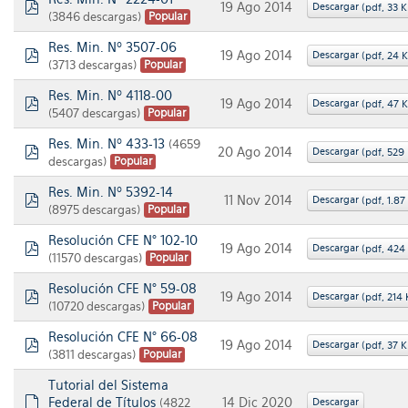
19 Ago 2014
Descargar
(
pdf,
33 
(3846 descargas)
Popular
pdf
Res. Min. Nº 3507-06
19 Ago 2014
Descargar
(
pdf,
24 
(3713 descargas)
Popular
pdf
Res. Min. Nº 4118-00
19 Ago 2014
Descargar
(
pdf,
47 
(5407 descargas)
Popular
pdf
Res. Min. Nº 433-13
(4659
20 Ago 2014
Descargar
(
pdf,
529
descargas)
Popular
pdf
Res. Min. Nº 5392-14
11 Nov 2014
Descargar
(
pdf,
1.87
(8975 descargas)
Popular
pdf
Resolución CFE N° 102-10
19 Ago 2014
Descargar
(
pdf,
424
(11570 descargas)
Popular
pdf
Resolución CFE N° 59-08
19 Ago 2014
Descargar
(
pdf,
214 
(10720 descargas)
Popular
pdf
Resolución CFE N° 66-08
19 Ago 2014
Descargar
(
pdf,
37 
(3811 descargas)
Popular
pdf
Tutorial del Sistema
Federal de Títulos
14 Dic 2020
(4822
Descargar