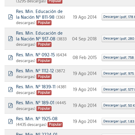
(3295 descargas)
Popular
Res. Min. Educación de
la Nación Nº 811-98
Descargar
19 Ago 2014
(3361
(
pdf,
178 
pdf
descargas)
Popular
Res. Min. Educación de
la Nación Nº 917-08
Descargar
04 Sep 2018
(3833
(
pdf,
280
pdf
descargas)
Popular
Res. Min. Nº 092-15
(6434
08 Feb 2015
Descargar
(
pdf,
758
descargas)
Popular
pdf
Res. Min. Nº 1112-12
(3872
19 Ago 2014
Descargar
(
pdf,
975
descargas)
Popular
pdf
Res. Min. Nº 1839-11
(4381
19 Ago 2014
Descargar
(
pdf,
577
descargas)
Popular
pdf
Res. Min. Nº 189-01
(4445
19 Ago 2014
Descargar
(
pdf,
50 
descargas)
Popular
pdf
Res. Min. Nº 1925-08
19 Ago 2014
Descargar
(
pdf,
1.83
(4435 descargas)
Popular
pdf
Res. Min. Nº 2224-01