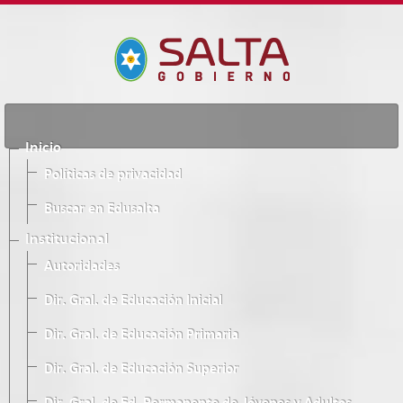
Inicio
Políticas de privacidad
Buscar en Edusalta
Institucional
Autoridades
Dir. Gral. de Educación Inicial
Dir. Gral. de Educación Primaria
Dir. Gral. de Educación Superior