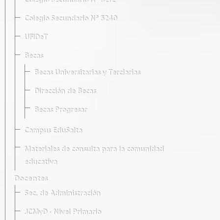
Colegio Secundario Nº 5212
Colegio Secundario Nº 5240
UFIDeT
Becas
Becas Universitarias y Terciarias
Dirección de Becas
Becas Progresar
Campus EduSalta
Materiales de consulta para la comunidad
educativa
Docentes
Sec. de Administración
JCMyD · Nivel Primario