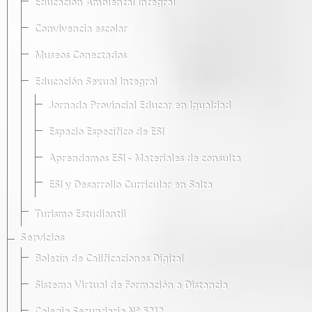
Educación Ambiental Integral
Convivencia escolar
Museos Conectados
Educación Sexual Integral
Jornada Provincial Educar en Igualdad
Espacio Específico de ESI
Aprendamos ESI - Materiales de consulta
ESI y Desarrollo Curricular en Salta
Turismo Estudiantil
Servicios
Boletín de Calificaciones Digital
Sistema Virtual de Formación a Distancia