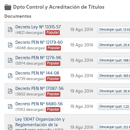
Dpto Control y Acreditación de Títulos
folder
Documentos
Decreto Ley Nº 13315-57
19 Ago 2014
Descargar
(
pdf,
13 K
(4821 descargas)
Popular
pdf
Decreto PEN Nº 12179-60
19 Ago 2014
Descargar
(
pdf,
25 
(4048 descargas)
Popular
pdf
Decreto PEN Nº 1276-96
19 Ago 2014
Descargar
(
pdf,
198
(5974 descargas)
Popular
pdf
Decreto PEN Nº 144-08
19 Ago 2014
Descargar
(
pdf,
165 
(4739 descargas)
Popular
pdf
Decreto PEN Nº 17087-56
19 Ago 2014
Descargar
(
pdf,
30 
(3602 descargas)
Popular
pdf
Decreto PEN Nº 6680-56
19 Ago 2014
Descargar
(
pdf,
1.22
(11912 descargas)
Popular
pdf
Ley 13047 Organización y
Reglementación de la
Descargar
19 Ago 2014
(
pdf,
212 
enseñanza privada