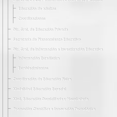
Dir. Gral. de Ed. Permanente de Jóvenes y Adultos
Educación de adultos
Coordinaciones
Dir. Gral. de Educación Privada
Secretaría de Planeamiento Educativo
Dir. Gral. de Información e Investigación Educativa
Información Estadística
Establecimientos
Coordinación de Educación Física
Modalidad Educación Especial
Mod. Educación Domiciliaria y Hospitalaria
Promoción Científica e Innovación Tecnológica