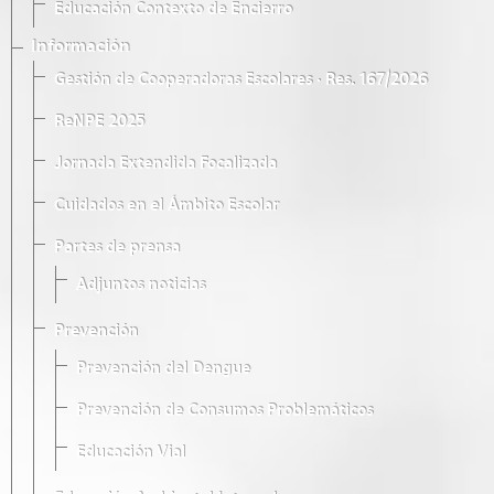
Educación Contexto de Encierro
Información
Gestión de Cooperadoras Escolares · Res. 167/2026
ReNPE 2025
Jornada Extendida Focalizada
Cuidados en el Ámbito Escolar
Partes de prensa
Adjuntos noticias
Prevención
Prevención del Dengue
Prevención de Consumos Problemáticos
Educación Vial