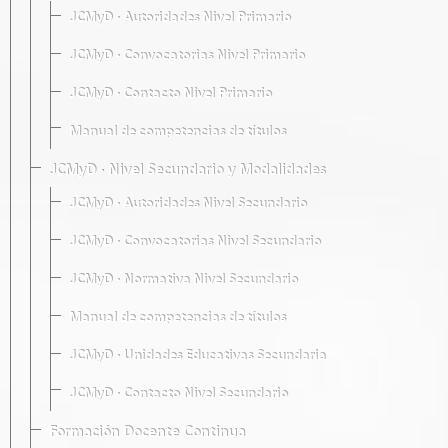
JCMyD · Autoridades Nivel Primario
JCMyD · Convocatorias Nivel Primario
JCMyD · Contacto Nivel Primario
Manual de competencias de títulos
JCMyD · Nivel Secundario y Modalidades
JCMyD · Autoridades Nivel Secundario
JCMyD · Convocatorias Nivel Secundario
JCMyD · Normativa Nivel Secundario
Manual de competencias de títulos
JCMyD · Unidades Educativas Secundaria
JCMyD · Contacto Nivel Secundario
Formación Docente Continua