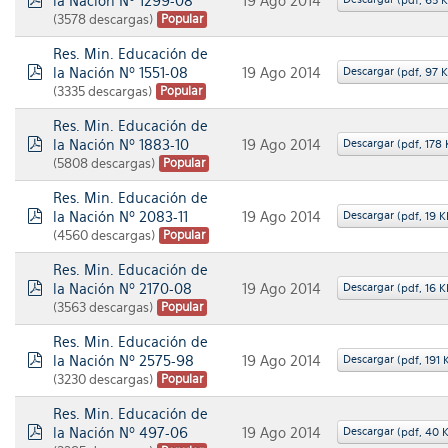
la Nación Nº 1299-08
19 Ago 2014
(
pdf,
65 
pdf
(3578 descargas)
Popular
Res. Min. Educación de
la Nación Nº 1551-08
Descargar
19 Ago 2014
(
pdf,
97 
pdf
(3335 descargas)
Popular
Res. Min. Educación de
la Nación Nº 1883-10
Descargar
19 Ago 2014
(
pdf,
178 
pdf
(5808 descargas)
Popular
Res. Min. Educación de
la Nación Nº 2083-11
Descargar
19 Ago 2014
(
pdf,
19 K
pdf
(4560 descargas)
Popular
Res. Min. Educación de
la Nación Nº 2170-08
Descargar
19 Ago 2014
(
pdf,
16 K
pdf
(3563 descargas)
Popular
Res. Min. Educación de
la Nación Nº 2575-98
Descargar
19 Ago 2014
(
pdf,
191 
pdf
(3230 descargas)
Popular
Res. Min. Educación de
la Nación Nº 497-06
Descargar
19 Ago 2014
(
pdf,
40 
pdf