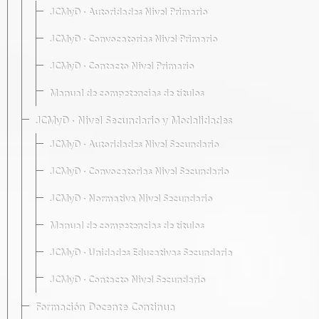
JCMyD · Autoridades Nivel Primario
JCMyD · Convocatorias Nivel Primario
JCMyD · Contacto Nivel Primario
Manual de competencias de títulos
JCMyD · Nivel Secundario y Modalidades
JCMyD · Autoridades Nivel Secundario
JCMyD · Convocatorias Nivel Secundario
JCMyD · Normativa Nivel Secundario
Manual de competencias de títulos
JCMyD · Unidades Educativas Secundaria
JCMyD · Contacto Nivel Secundario
Formación Docente Continua