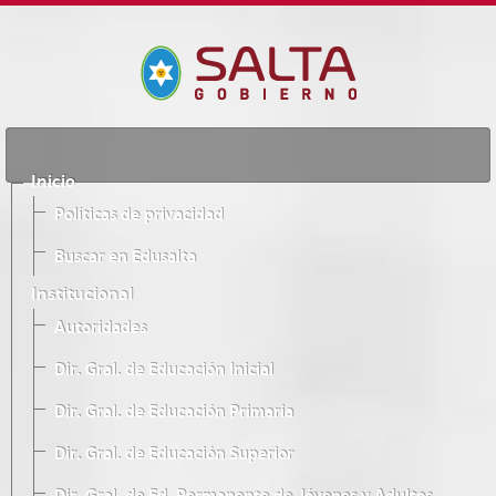
Inicio
Políticas de privacidad
Buscar en Edusalta
Institucional
Autoridades
Dir. Gral. de Educación Inicial
Dir. Gral. de Educación Primaria
Dir. Gral. de Educación Superior