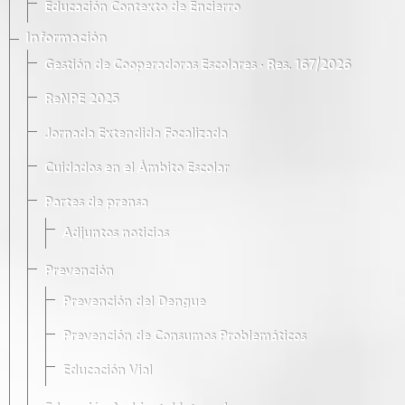
Educación Contexto de Encierro
Información
Gestión de Cooperadoras Escolares · Res. 167/2026
ReNPE 2025
Jornada Extendida Focalizada
Cuidados en el Ámbito Escolar
Partes de prensa
Adjuntos noticias
Prevención
Prevención del Dengue
Prevención de Consumos Problemáticos
Educación Vial