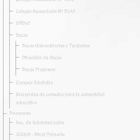
Colegio Secundario Nº 5212
Colegio Secundario Nº 5240
UFIDeT
Becas
Becas Universitarias y Terciarias
Dirección de Becas
Becas Progresar
Campus EduSalta
Materiales de consulta para la comunidad
educativa
Docentes
Sec. de Administración
JCMyD · Nivel Primario