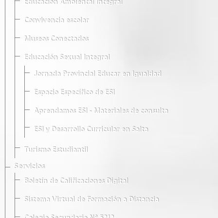
Educación Ambiental Integral
Convivencia escolar
Museos Conectados
Educación Sexual Integral
Jornada Provincial Educar en Igualdad
Espacio Específico de ESI
Aprendamos ESI - Materiales de consulta
ESI y Desarrollo Curricular en Salta
Turismo Estudiantil
Servicios
Boletín de Calificaciones Digital
Sistema Virtual de Formación a Distancia