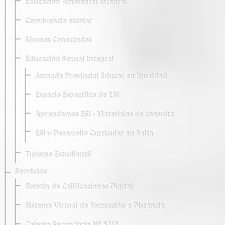
Educación Ambiental Integral
Convivencia escolar
Museos Conectados
Educación Sexual Integral
Jornada Provincial Educar en Igualdad
Espacio Específico de ESI
Aprendamos ESI - Materiales de consulta
ESI y Desarrollo Curricular en Salta
Turismo Estudiantil
Servicios
Boletín de Calificaciones Digital
Sistema Virtual de Formación a Distancia