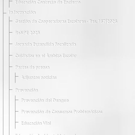
Educación Contexto de Encierro
Información
Gestión de Cooperadoras Escolares · Res. 167/2026
ReNPE 2025
Jornada Extendida Focalizada
Cuidados en el Ámbito Escolar
Partes de prensa
Adjuntos noticias
Prevención
Prevención del Dengue
Prevención de Consumos Problemáticos
Educación Vial