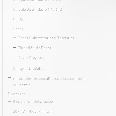
Colegio Secundario Nº 5212
Colegio Secundario Nº 5240
UFIDeT
Becas
Becas Universitarias y Terciarias
Dirección de Becas
Becas Progresar
Campus EduSalta
Materiales de consulta para la comunidad
educativa
Docentes
Sec. de Administración
JCMyD · Nivel Primario