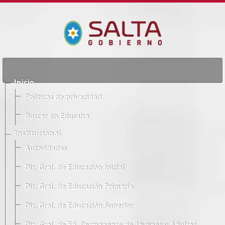
Inicio
Políticas de privacidad
Buscar en Edusalta
Institucional
Autoridades
Dir. Gral. de Educación Inicial
Dir. Gral. de Educación Primaria
Dir. Gral. de Educación Superior