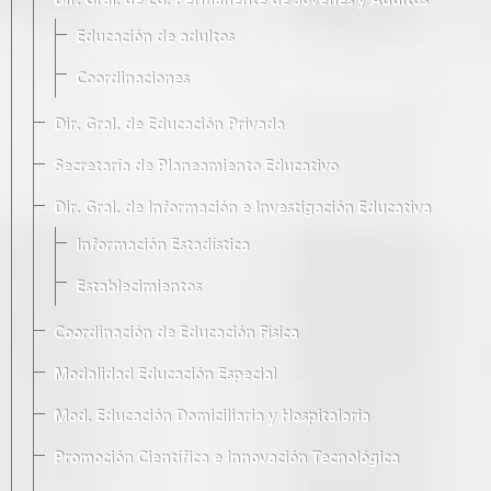
Dir. Gral. de Ed. Permanente de Jóvenes y Adultos
Educación de adultos
Coordinaciones
Dir. Gral. de Educación Privada
Secretaría de Planeamiento Educativo
Dir. Gral. de Información e Investigación Educativa
Información Estadística
Establecimientos
Coordinación de Educación Física
Modalidad Educación Especial
Mod. Educación Domiciliaria y Hospitalaria
Promoción Científica e Innovación Tecnológica