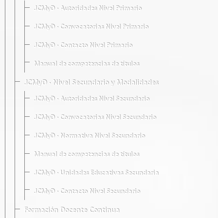
JCMyD · Autoridades Nivel Primario
JCMyD · Convocatorias Nivel Primario
JCMyD · Contacto Nivel Primario
Manual de competencias de títulos
JCMyD · Nivel Secundario y Modalidades
JCMyD · Autoridades Nivel Secundario
JCMyD · Convocatorias Nivel Secundario
JCMyD · Normativa Nivel Secundario
Manual de competencias de títulos
JCMyD · Unidades Educativas Secundaria
JCMyD · Contacto Nivel Secundario
Formación Docente Continua