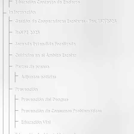
Educación Contexto de Encierro
Información
Gestión de Cooperadoras Escolares · Res. 167/2026
ReNPE 2025
Jornada Extendida Focalizada
Cuidados en el Ámbito Escolar
Partes de prensa
Adjuntos noticias
Prevención
Prevención del Dengue
Prevención de Consumos Problemáticos
Educación Vial