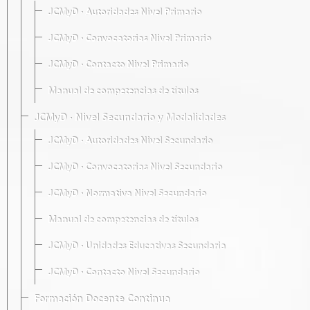
JCMyD · Autoridades Nivel Primario
JCMyD · Convocatorias Nivel Primario
JCMyD · Contacto Nivel Primario
Manual de competencias de títulos
JCMyD · Nivel Secundario y Modalidades
JCMyD · Autoridades Nivel Secundario
JCMyD · Convocatorias Nivel Secundario
JCMyD · Normativa Nivel Secundario
Manual de competencias de títulos
JCMyD · Unidades Educativas Secundaria
JCMyD · Contacto Nivel Secundario
Formación Docente Continua