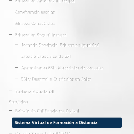
Educación Ambiental Integral
Convivencia escolar
Museos Conectados
Educación Sexual Integral
Jornada Provincial Educar en Igualdad
Espacio Específico de ESI
Aprendamos ESI - Materiales de consulta
ESI y Desarrollo Curricular en Salta
Turismo Estudiantil
Servicios
Boletín de Calificaciones Digital
Sistema Virtual de Formación a Distancia