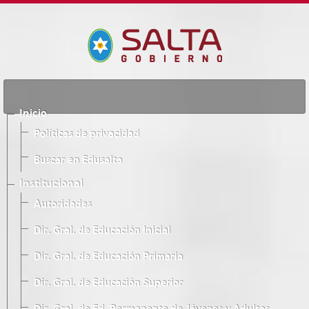
Inicio
Políticas de privacidad
Buscar en Edusalta
Institucional
Autoridades
Dir. Gral. de Educación Inicial
Dir. Gral. de Educación Primaria
Dir. Gral. de Educación Superior