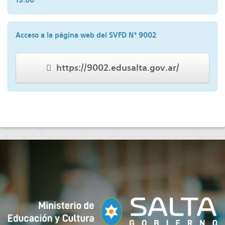
Acceso a la página web del SVFD N° 9002
https://9002.edusalta.gov.ar/