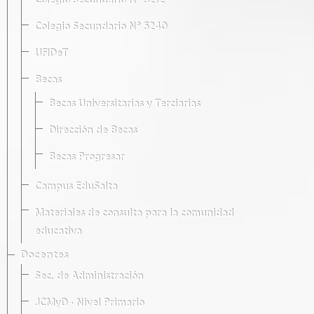
Colegio Secundario Nº 5212
Colegio Secundario Nº 5240
UFIDeT
Becas
Becas Universitarias y Terciarias
Dirección de Becas
Becas Progresar
Campus EduSalta
Materiales de consulta para la comunidad
educativa
Docentes
Sec. de Administración
JCMyD · Nivel Primario