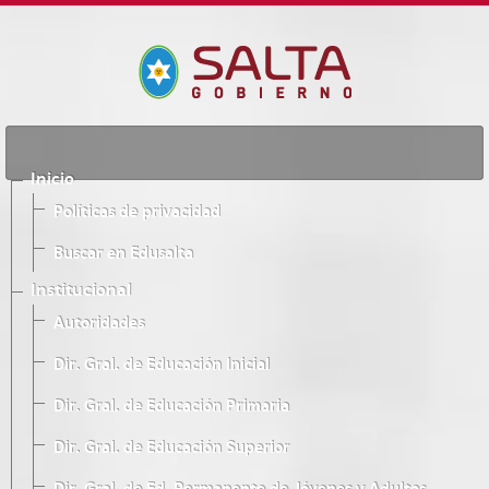
Inicio
Políticas de privacidad
Buscar en Edusalta
Institucional
Autoridades
Dir. Gral. de Educación Inicial
Dir. Gral. de Educación Primaria
Dir. Gral. de Educación Superior