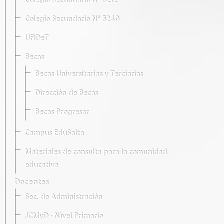
Colegio Secundario Nº 5212
Colegio Secundario Nº 5240
UFIDeT
Becas
Becas Universitarias y Terciarias
Dirección de Becas
Becas Progresar
Campus EduSalta
Materiales de consulta para la comunidad
educativa
Docentes
Sec. de Administración
JCMyD · Nivel Primario