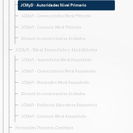
JCMyD · Autoridades Nivel Primario
JCMyD · Convocatorias Nivel Primario
JCMyD · Contacto Nivel Primario
Manual de competencias de títulos
JCMyD · Nivel Secundario y Modalidades
JCMyD · Autoridades Nivel Secundario
JCMyD · Convocatorias Nivel Secundario
JCMyD · Normativa Nivel Secundario
Manual de competencias de títulos
JCMyD · Unidades Educativas Secundaria
JCMyD · Contacto Nivel Secundario
Formación Docente Continua