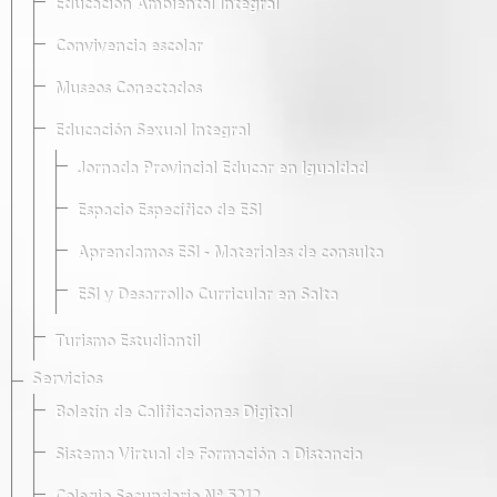
Educación Ambiental Integral
Convivencia escolar
Museos Conectados
Educación Sexual Integral
Jornada Provincial Educar en Igualdad
Espacio Específico de ESI
Aprendamos ESI - Materiales de consulta
ESI y Desarrollo Curricular en Salta
Turismo Estudiantil
Servicios
Boletín de Calificaciones Digital
Sistema Virtual de Formación a Distancia