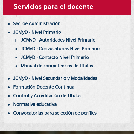
4058
4133
4345
4387
4497
4607
4764
7038
4068
4117
4273
4357
4443
4591
4723
7003
Servicios para el docente
4071
4128
4288
4359
4447
4598
4724
7009
Sec. de Administración
JCMyD · Nivel Primario
JCMyD · Autoridades Nivel Primario
JCMyD · Convocatorias Nivel Primario
JCMyD · Contacto Nivel Primario
Manual de competencias de títulos
JCMyD · Nivel Secundario y Modalidades
Formación Docente Continua
Control y Acreditación de Títulos
Normativa educativa
Convocatorias para selección de perfiles