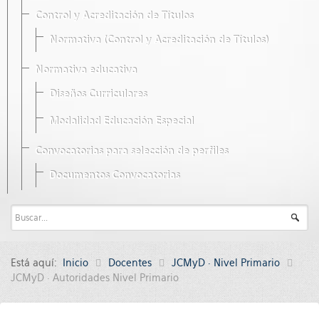
Control y Acreditación de Títulos
Normativa (Control y Acreditación de Títulos)
Normativa educativa
Diseños Curriculares
Modalidad Educación Especial
Convocatorias para selección de perfiles
Documentos Convocatorias
Está aquí:
Inicio
Docentes
JCMyD · Nivel Primario
JCMyD · Autoridades Nivel Primario