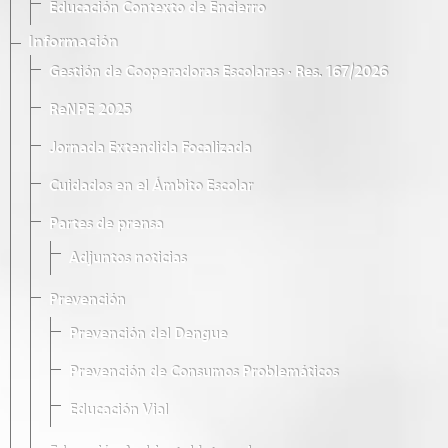
Educación Contexto de Encierro
Información
Gestión de Cooperadoras Escolares · Res. 167/2026
ReNPE 2025
Jornada Extendida Focalizada
Cuidados en el Ámbito Escolar
Partes de prensa
Adjuntos noticias
Prevención
Prevención del Dengue
Prevención de Consumos Problemáticos
Educación Vial