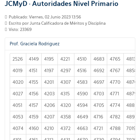
JCMyD · Autoridades Nivel Primario
Publicado: Viernes, 02 Junio 2023 13:56
Escrito por
Junta Calificadora de Méritos y Disciplina
Visto: 23369
Prof. Graciela Rodriguez
2526
4149
4195
4221
4510
4683
4765
4813
4019
4151
4197
4297
4516
4692
4767
4858
4020
4155
4201
4307
4583
4697
4770
4876
4027
4156
4203
4315
4590
4703
4771
4879
4051
4157
4206
4320
4594
4705
4774
4883
4053
4159
4207
4358
4649
4716
4782
4897
4074
4160
4210
4372
4663
4721
4788
7019