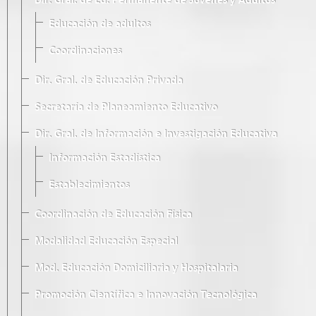
Dir. Gral. de Ed. Permanente de Jóvenes y Adultos
Educación de adultos
Coordinaciones
Dir. Gral. de Educación Privada
Secretaría de Planeamiento Educativo
Dir. Gral. de Información e Investigación Educativa
Información Estadística
Establecimientos
Coordinación de Educación Física
Modalidad Educación Especial
Mod. Educación Domiciliaria y Hospitalaria
Promoción Científica e Innovación Tecnológica