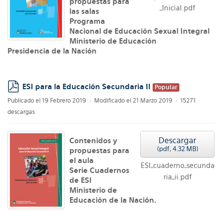
propuestas para
_Inicial.pdf
las salas
Programa
Nacional de Educación Sexual Integral
Ministerio de Educación
Presidencia de la Nación
ESI para la Educación Secundaria II
Popular
pdf
Publicado el 19 Febrero 2019
Modificado el 21 Marzo 2019
15271
descargas
Descargar
Contenidos y
(
pdf,
4.32 MB
)
propuestas para
el aula
ESI_cuaderno_secunda
Serie Cuadernos
ria_ii.pdf
de ESI
Ministerio de
Educación de la Nación.