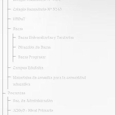
Colegio Secundario Nº 5212
Colegio Secundario Nº 5240
UFIDeT
Becas
Becas Universitarias y Terciarias
Dirección de Becas
Becas Progresar
Campus EduSalta
Materiales de consulta para la comunidad
educativa
Docentes
Sec. de Administración
JCMyD · Nivel Primario