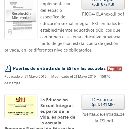
implementación
(
pdf,
872 KB
)
del espacio
R1004-19_Anexo_II.pdf
específico de
educación sexual integral -ESI- en todos los
establecimientos educativos públicos que
conforman el sistema educativo provincial,
tanto de gestión estatal como de gestión
privada, en los diferentes niveles obligatorios.
Puertas de entrada de la ESI en las escuelas
Popular
pdf
Publicado el 21 Mayo 2019
Modificado el 21 Mayo 2019
15976
descargas
Descargar
La Educación
(
pdf,
1.41 MB
)
Sexual Integral,
es parte de la
Puertas_de_entrada_de
vida, es parte de
_la_ESI.pdf
la escuela
Programa Nacional de Educación