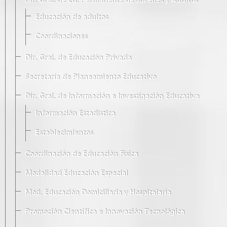
Dir. Gral. de Ed. Permanente de Jóvenes y Adultos
Educación de adultos
Coordinaciones
Dir. Gral. de Educación Privada
Secretaría de Planeamiento Educativo
Dir. Gral. de Información e Investigación Educativa
Información Estadística
Establecimientos
Coordinación de Educación Física
Modalidad Educación Especial
Mod. Educación Domiciliaria y Hospitalaria
Promoción Científica e Innovación Tecnológica