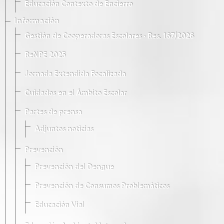
Educación Contexto de Encierro
Información
Gestión de Cooperadoras Escolares · Res. 167/2026
ReNPE 2025
Jornada Extendida Focalizada
Cuidados en el Ámbito Escolar
Partes de prensa
Adjuntos noticias
Prevención
Prevención del Dengue
Prevención de Consumos Problemáticos
Educación Vial