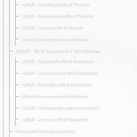
JCMyD · Autoridades Nivel Primario
JCMyD · Convocatorias Nivel Primario
JCMyD · Contacto Nivel Primario
Manual de competencias de títulos
JCMyD · Nivel Secundario y Modalidades
JCMyD · Autoridades Nivel Secundario
JCMyD · Convocatorias Nivel Secundario
JCMyD · Normativa Nivel Secundario
Manual de competencias de títulos
JCMyD · Unidades Educativas Secundaria
JCMyD · Contacto Nivel Secundario
Formación Docente Continua