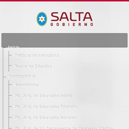
Inicio
Políticas de privacidad
Buscar en Edusalta
Institucional
Autoridades
Dir. Gral. de Educación Inicial
Dir. Gral. de Educación Primaria
Dir. Gral. de Educación Superior