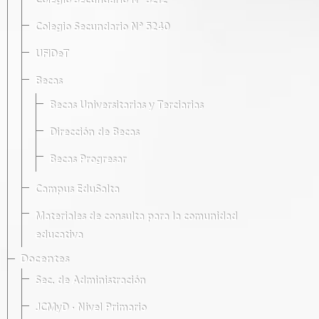
Colegio Secundario Nº 5212
Colegio Secundario Nº 5240
UFIDeT
Becas
Becas Universitarias y Terciarias
Dirección de Becas
Becas Progresar
Campus EduSalta
Materiales de consulta para la comunidad
educativa
Docentes
Sec. de Administración
JCMyD · Nivel Primario