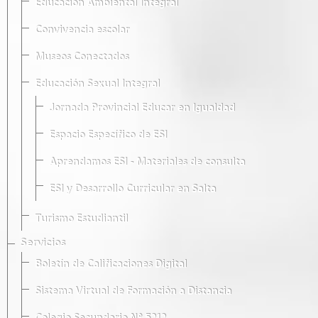
Educación Ambiental Integral
Convivencia escolar
Museos Conectados
Educación Sexual Integral
Jornada Provincial Educar en Igualdad
Espacio Específico de ESI
Aprendamos ESI - Materiales de consulta
ESI y Desarrollo Curricular en Salta
Turismo Estudiantil
Servicios
Boletín de Calificaciones Digital
Sistema Virtual de Formación a Distancia