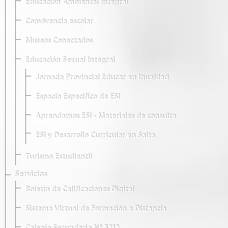
Educación Ambiental Integral
Convivencia escolar
Museos Conectados
Educación Sexual Integral
Jornada Provincial Educar en Igualdad
Espacio Específico de ESI
Aprendamos ESI - Materiales de consulta
ESI y Desarrollo Curricular en Salta
Turismo Estudiantil
Servicios
Boletín de Calificaciones Digital
Sistema Virtual de Formación a Distancia