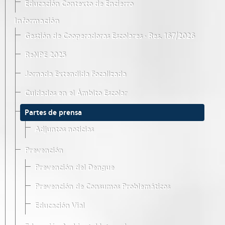
Educación Contexto de Encierro
Información
Gestión de Cooperadoras Escolares · Res. 167/2026
ReNPE 2025
Jornada Extendida Focalizada
Cuidados en el Ámbito Escolar
Partes de prensa
Adjuntos noticias
Prevención
Prevención del Dengue
Prevención de Consumos Problemáticos
Educación Vial