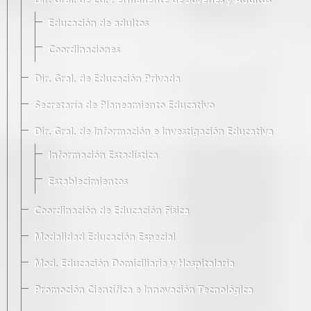
Dir. Gral. de Ed. Permanente de Jóvenes y Adultos
Educación de adultos
Coordinaciones
Dir. Gral. de Educación Privada
Secretaría de Planeamiento Educativo
Dir. Gral. de Información e Investigación Educativa
Información Estadística
Establecimientos
Coordinación de Educación Física
Modalidad Educación Especial
Mod. Educación Domiciliaria y Hospitalaria
Promoción Científica e Innovación Tecnológica