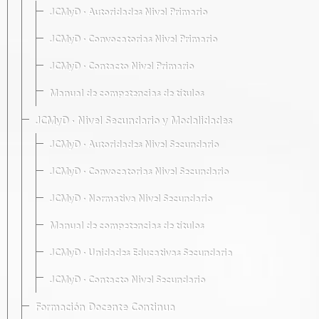
JCMyD · Autoridades Nivel Primario
JCMyD · Convocatorias Nivel Primario
JCMyD · Contacto Nivel Primario
Manual de competencias de títulos
JCMyD · Nivel Secundario y Modalidades
JCMyD · Autoridades Nivel Secundario
JCMyD · Convocatorias Nivel Secundario
JCMyD · Normativa Nivel Secundario
Manual de competencias de títulos
JCMyD · Unidades Educativas Secundaria
JCMyD · Contacto Nivel Secundario
Formación Docente Continua