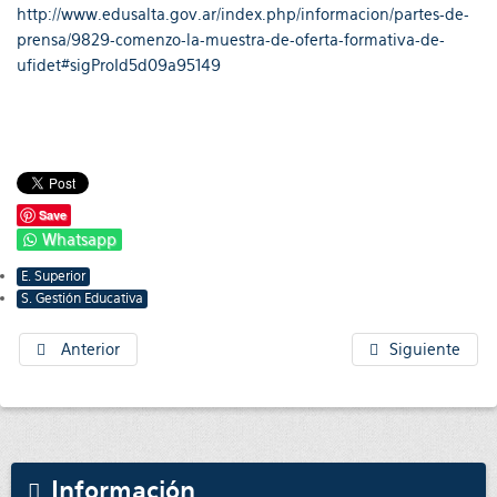
http://www.edusalta.gov.ar/index.php/informacion/partes-de-
prensa/9829-comenzo-la-muestra-de-oferta-formativa-de-
ufidet#sigProId5d09a95149
Save
Whatsapp
E. Superior
S. Gestión Educativa
Anterior
Siguiente
Información