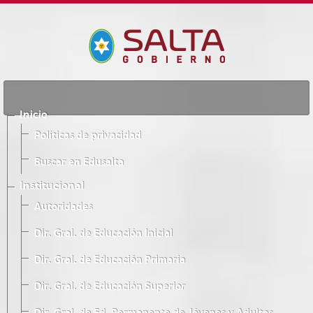
Inicio
Políticas de privacidad
Buscar en Edusalta
Institucional
Autoridades
Dir. Gral. de Educación Inicial
Dir. Gral. de Educación Primaria
Dir. Gral. de Educación Superior