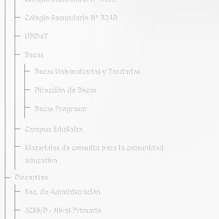
Colegio Secundario Nº 5212
Colegio Secundario Nº 5240
UFIDeT
Becas
Becas Universitarias y Terciarias
Dirección de Becas
Becas Progresar
Campus EduSalta
Materiales de consulta para la comunidad
educativa
Docentes
Sec. de Administración
JCMyD · Nivel Primario