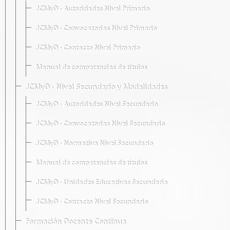
JCMyD · Autoridades Nivel Primario
JCMyD · Convocatorias Nivel Primario
JCMyD · Contacto Nivel Primario
Manual de competencias de títulos
JCMyD · Nivel Secundario y Modalidades
JCMyD · Autoridades Nivel Secundario
JCMyD · Convocatorias Nivel Secundario
JCMyD · Normativa Nivel Secundario
Manual de competencias de títulos
JCMyD · Unidades Educativas Secundaria
JCMyD · Contacto Nivel Secundario
Formación Docente Continua