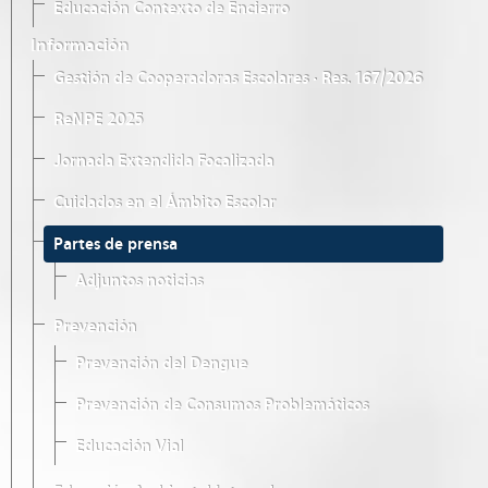
Educación Contexto de Encierro
Información
Gestión de Cooperadoras Escolares · Res. 167/2026
ReNPE 2025
Jornada Extendida Focalizada
Cuidados en el Ámbito Escolar
Partes de prensa
Adjuntos noticias
Prevención
Prevención del Dengue
Prevención de Consumos Problemáticos
Educación Vial