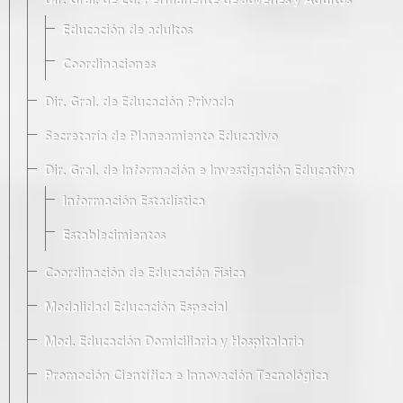
Dir. Gral. de Ed. Permanente de Jóvenes y Adultos
Educación de adultos
Coordinaciones
Dir. Gral. de Educación Privada
Secretaría de Planeamiento Educativo
Dir. Gral. de Información e Investigación Educativa
Información Estadística
Establecimientos
Coordinación de Educación Física
Modalidad Educación Especial
Mod. Educación Domiciliaria y Hospitalaria
Promoción Científica e Innovación Tecnológica