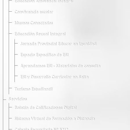
Educación Ambiental Integral
Convivencia escolar
Museos Conectados
Educación Sexual Integral
Jornada Provincial Educar en Igualdad
Espacio Específico de ESI
Aprendamos ESI - Materiales de consulta
ESI y Desarrollo Curricular en Salta
Turismo Estudiantil
Servicios
Boletín de Calificaciones Digital
Sistema Virtual de Formación a Distancia