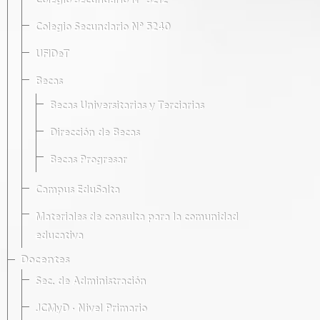
Colegio Secundario Nº 5212
Colegio Secundario Nº 5240
UFIDeT
Becas
Becas Universitarias y Terciarias
Dirección de Becas
Becas Progresar
Campus EduSalta
Materiales de consulta para la comunidad
educativa
Docentes
Sec. de Administración
JCMyD · Nivel Primario