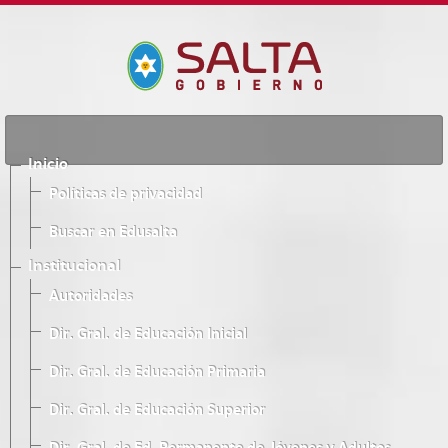
Inicio
Políticas de privacidad
Buscar en Edusalta
Institucional
Autoridades
Dir. Gral. de Educación Inicial
Dir. Gral. de Educación Primaria
Dir. Gral. de Educación Superior