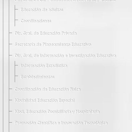
Dir. Gral. de Ed. Permanente de Jóvenes y Adultos
Educación de adultos
Coordinaciones
Dir. Gral. de Educación Privada
Secretaría de Planeamiento Educativo
Dir. Gral. de Información e Investigación Educativa
Información Estadística
Establecimientos
Coordinación de Educación Física
Modalidad Educación Especial
Mod. Educación Domiciliaria y Hospitalaria
Promoción Científica e Innovación Tecnológica