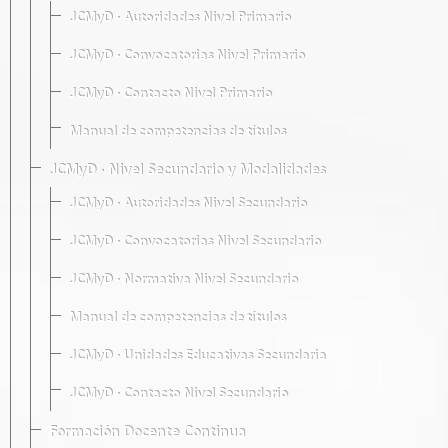
JCMyD · Autoridades Nivel Primario
JCMyD · Convocatorias Nivel Primario
JCMyD · Contacto Nivel Primario
Manual de competencias de títulos
JCMyD · Nivel Secundario y Modalidades
JCMyD · Autoridades Nivel Secundario
JCMyD · Convocatorias Nivel Secundario
JCMyD · Normativa Nivel Secundario
Manual de competencias de títulos
JCMyD · Unidades Educativas Secundaria
JCMyD · Contacto Nivel Secundario
Formación Docente Continua