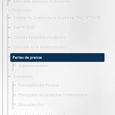
Educación Contexto de Encierro
Información
Gestión de Cooperadoras Escolares · Res. 167/2026
ReNPE 2025
Jornada Extendida Focalizada
Cuidados en el Ámbito Escolar
Partes de prensa
Adjuntos noticias
Prevención
Prevención del Dengue
Prevención de Consumos Problemáticos
Educación Vial