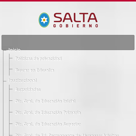
Inicio
Políticas de privacidad
Buscar en Edusalta
Institucional
Autoridades
Dir. Gral. de Educación Inicial
Dir. Gral. de Educación Primaria
Dir. Gral. de Educación Superior