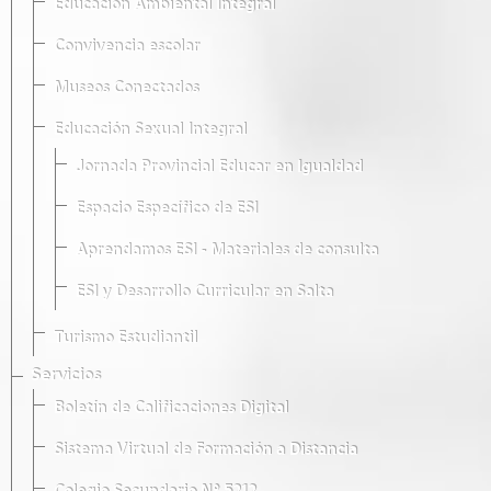
Educación Ambiental Integral
Convivencia escolar
Museos Conectados
Educación Sexual Integral
Jornada Provincial Educar en Igualdad
Espacio Específico de ESI
Aprendamos ESI - Materiales de consulta
ESI y Desarrollo Curricular en Salta
Turismo Estudiantil
Servicios
Boletín de Calificaciones Digital
Sistema Virtual de Formación a Distancia