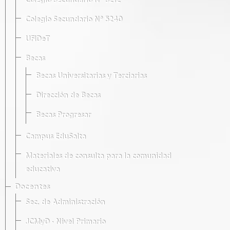
Colegio Secundario Nº 5212
Colegio Secundario Nº 5240
UFIDeT
Becas
Becas Universitarias y Terciarias
Dirección de Becas
Becas Progresar
Campus EduSalta
Materiales de consulta para la comunidad
educativa
Docentes
Sec. de Administración
JCMyD · Nivel Primario