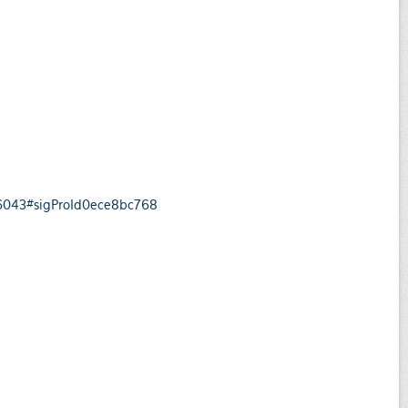
n-6043#sigProId0ece8bc768