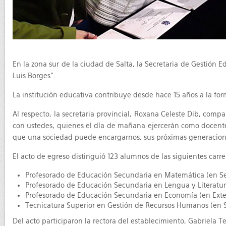
En la zona sur de la ciudad de Salta, la Secretaria de Gestión Ed
Luis Borges”.
La institución educativa contribuye desde hace 15 años a la for
Al respecto, la secretaria provincial, Roxana Celeste Dib, comp
con ustedes, quienes el día de mañana ejercerán como docentes,
que una sociedad puede encargarnos, sus próximas generaciones
El acto de egreso distinguió 123 alumnos de las siguientes carre
Profesorado de Educación Secundaria en Matemática (en Sede
Profesorado de Educación Secundaria en Lengua y Literatura
Profesorado de Educación Secundaria en Economía (en Exten
Tecnicatura Superior en Gestión de Recursos Humanos (en S
Del acto participaron la rectora del establecimiento, Gabriela T