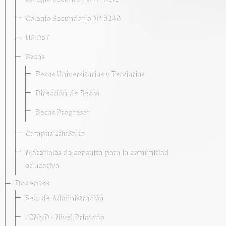
Colegio Secundario Nº 5212
Colegio Secundario Nº 5240
UFIDeT
Becas
Becas Universitarias y Terciarias
Dirección de Becas
Becas Progresar
Campus EduSalta
Materiales de consulta para la comunidad
educativa
Docentes
Sec. de Administración
JCMyD · Nivel Primario