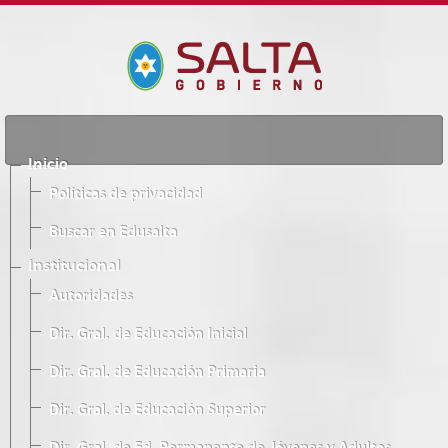
Inicio
Políticas de privacidad
Buscar en Edusalta
Institucional
Autoridades
Dir. Gral. de Educación Inicial
Dir. Gral. de Educación Primaria
Dir. Gral. de Educación Superior