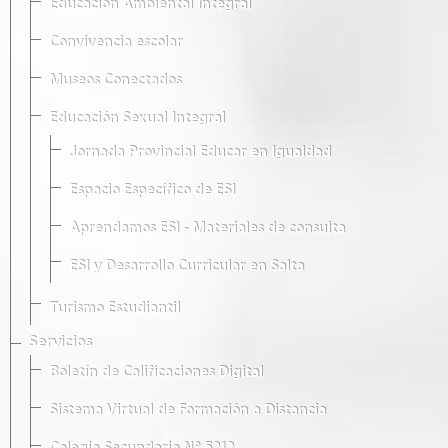
Educación Ambiental Integral
Convivencia escolar
Museos Conectados
Educación Sexual Integral
Jornada Provincial Educar en Igualdad
Espacio Específico de ESI
Aprendamos ESI - Materiales de consulta
ESI y Desarrollo Curricular en Salta
Turismo Estudiantil
Servicios
Boletín de Calificaciones Digital
Sistema Virtual de Formación a Distancia