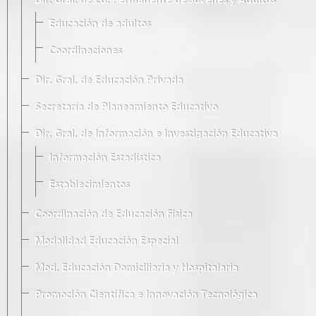
Dir. Gral. de Ed. Permanente de Jóvenes y Adultos
Educación de adultos
Coordinaciones
Dir. Gral. de Educación Privada
Secretaría de Planeamiento Educativo
Dir. Gral. de Información e Investigación Educativa
Información Estadística
Establecimientos
Coordinación de Educación Física
Modalidad Educación Especial
Mod. Educación Domiciliaria y Hospitalaria
Promoción Científica e Innovación Tecnológica