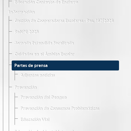
Educación Contexto de Encierro
Información
Gestión de Cooperadoras Escolares · Res. 167/2026
ReNPE 2025
Jornada Extendida Focalizada
Cuidados en el Ámbito Escolar
Partes de prensa
Adjuntos noticias
Prevención
Prevención del Dengue
Prevención de Consumos Problemáticos
Educación Vial