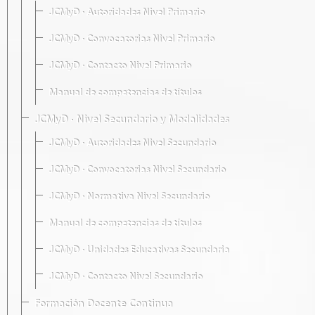
JCMyD · Autoridades Nivel Primario
JCMyD · Convocatorias Nivel Primario
JCMyD · Contacto Nivel Primario
Manual de competencias de títulos
JCMyD · Nivel Secundario y Modalidades
JCMyD · Autoridades Nivel Secundario
JCMyD · Convocatorias Nivel Secundario
JCMyD · Normativa Nivel Secundario
Manual de competencias de títulos
JCMyD · Unidades Educativas Secundaria
JCMyD · Contacto Nivel Secundario
Formación Docente Continua