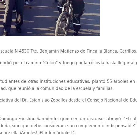
 escuela N 4530 Tte. Benjamín Matienzo de Finca la Blanca, Cerrillo
tendió por el camino "Colón" y luego por la ciclovía hasta llegar a
udiantes de otras instituciones educativas, plantó 55 árboles en
dad, que reunió a la comunidad de la escuela y familias.
ciativa del Dr. Estanislao Zeballos desde el Consejo Nacional de Ed
 Domingo Faustino Sarmiento, quien en un discurso subrayó: "El cult
adería, sino que debe considerarse un complemento indispensable" y
obre ella ¡Arboles! ¡Planten árboles!".