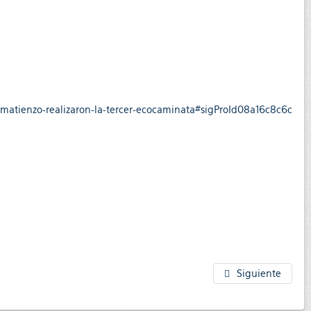
-matienzo-realizaron-la-tercer-ecocaminata#sigProId08a16c8c6c
Siguiente