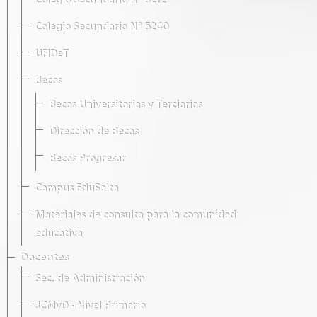
Colegio Secundario Nº 5212
Colegio Secundario Nº 5240
UFIDeT
Becas
Becas Universitarias y Terciarias
Dirección de Becas
Becas Progresar
Campus EduSalta
Materiales de consulta para la comunidad
educativa
Docentes
Sec. de Administración
JCMyD · Nivel Primario