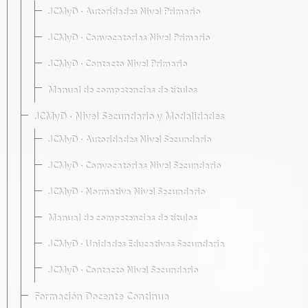
JCMyD · Autoridades Nivel Primario
JCMyD · Convocatorias Nivel Primario
JCMyD · Contacto Nivel Primario
Manual de competencias de títulos
JCMyD · Nivel Secundario y Modalidades
JCMyD · Autoridades Nivel Secundario
JCMyD · Convocatorias Nivel Secundario
JCMyD · Normativa Nivel Secundario
Manual de competencias de títulos
JCMyD · Unidades Educativas Secundaria
JCMyD · Contacto Nivel Secundario
Formación Docente Continua