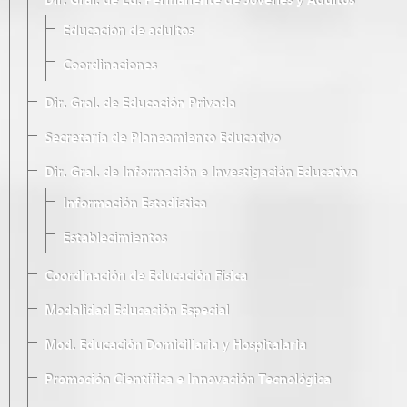
Dir. Gral. de Ed. Permanente de Jóvenes y Adultos
Educación de adultos
Coordinaciones
Dir. Gral. de Educación Privada
Secretaría de Planeamiento Educativo
Dir. Gral. de Información e Investigación Educativa
Información Estadística
Establecimientos
Coordinación de Educación Física
Modalidad Educación Especial
Mod. Educación Domiciliaria y Hospitalaria
Promoción Científica e Innovación Tecnológica