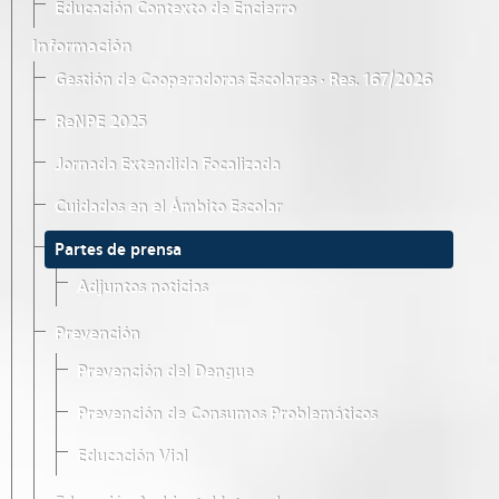
Educación Contexto de Encierro
Información
Gestión de Cooperadoras Escolares · Res. 167/2026
ReNPE 2025
Jornada Extendida Focalizada
Cuidados en el Ámbito Escolar
Partes de prensa
Adjuntos noticias
Prevención
Prevención del Dengue
Prevención de Consumos Problemáticos
Educación Vial