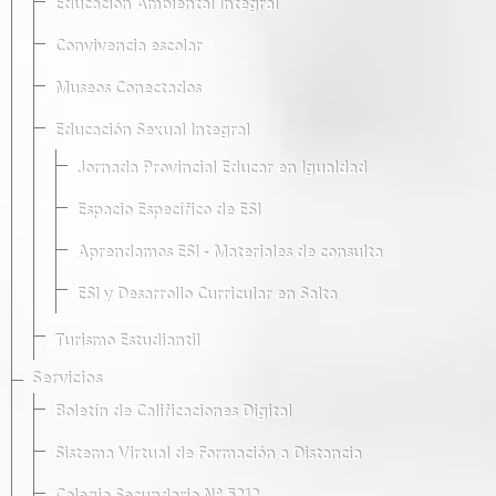
Educación Ambiental Integral
Convivencia escolar
Museos Conectados
Educación Sexual Integral
Jornada Provincial Educar en Igualdad
Espacio Específico de ESI
Aprendamos ESI - Materiales de consulta
ESI y Desarrollo Curricular en Salta
Turismo Estudiantil
Servicios
Boletín de Calificaciones Digital
Sistema Virtual de Formación a Distancia