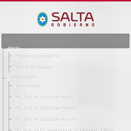
Inicio
Políticas de privacidad
Buscar en Edusalta
Institucional
Autoridades
Dir. Gral. de Educación Inicial
Dir. Gral. de Educación Primaria
Dir. Gral. de Educación Superior