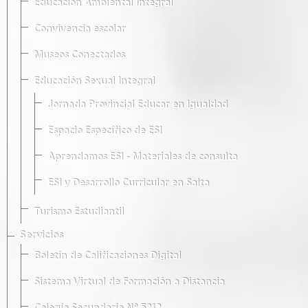
Educación Ambiental Integral
Convivencia escolar
Museos Conectados
Educación Sexual Integral
Jornada Provincial Educar en Igualdad
Espacio Específico de ESI
Aprendamos ESI - Materiales de consulta
ESI y Desarrollo Curricular en Salta
Turismo Estudiantil
Servicios
Boletín de Calificaciones Digital
Sistema Virtual de Formación a Distancia