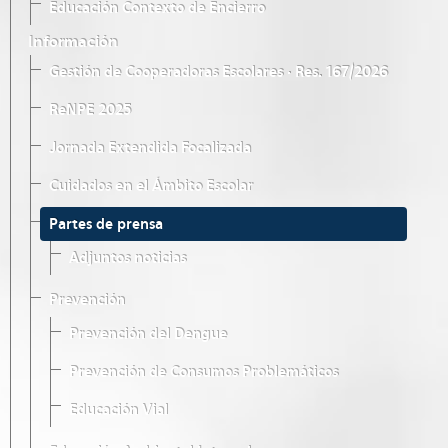
Educación Contexto de Encierro
Información
Gestión de Cooperadoras Escolares · Res. 167/2026
ReNPE 2025
Jornada Extendida Focalizada
Cuidados en el Ámbito Escolar
Partes de prensa
Adjuntos noticias
Prevención
Prevención del Dengue
Prevención de Consumos Problemáticos
Educación Vial