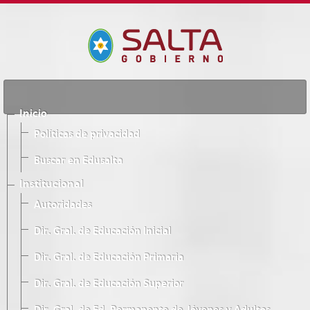
Inicio
Políticas de privacidad
Buscar en Edusalta
Institucional
Autoridades
Dir. Gral. de Educación Inicial
Dir. Gral. de Educación Primaria
Dir. Gral. de Educación Superior