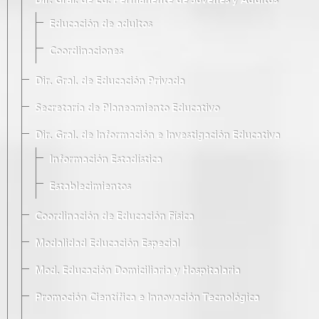
Dir. Gral. de Ed. Permanente de Jóvenes y Adultos
Educación de adultos
Coordinaciones
Dir. Gral. de Educación Privada
Secretaría de Planeamiento Educativo
Dir. Gral. de Información e Investigación Educativa
Información Estadística
Establecimientos
Coordinación de Educación Física
Modalidad Educación Especial
Mod. Educación Domiciliaria y Hospitalaria
Promoción Científica e Innovación Tecnológica