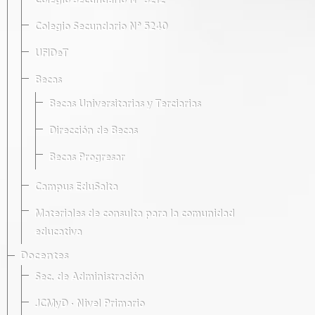
Colegio Secundario Nº 5212
Colegio Secundario Nº 5240
UFIDeT
Becas
Becas Universitarias y Terciarias
Dirección de Becas
Becas Progresar
Campus EduSalta
Materiales de consulta para la comunidad
educativa
Docentes
Sec. de Administración
JCMyD · Nivel Primario