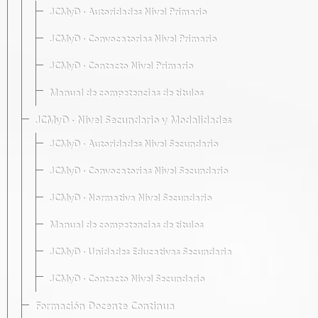
JCMyD · Autoridades Nivel Primario
JCMyD · Convocatorias Nivel Primario
JCMyD · Contacto Nivel Primario
Manual de competencias de títulos
JCMyD · Nivel Secundario y Modalidades
JCMyD · Autoridades Nivel Secundario
JCMyD · Convocatorias Nivel Secundario
JCMyD · Normativa Nivel Secundario
Manual de competencias de títulos
JCMyD · Unidades Educativas Secundaria
JCMyD · Contacto Nivel Secundario
Formación Docente Continua