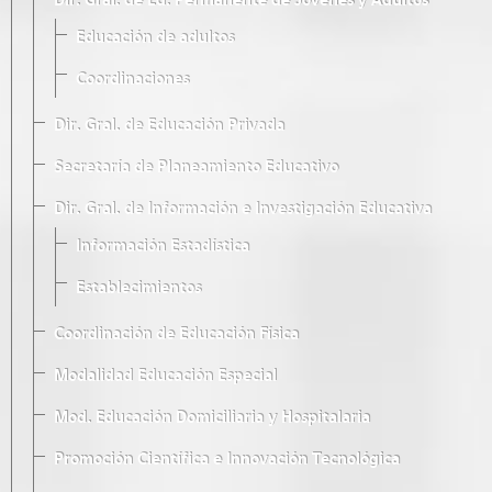
Dir. Gral. de Ed. Permanente de Jóvenes y Adultos
Educación de adultos
Coordinaciones
Dir. Gral. de Educación Privada
Secretaría de Planeamiento Educativo
Dir. Gral. de Información e Investigación Educativa
Información Estadística
Establecimientos
Coordinación de Educación Física
Modalidad Educación Especial
Mod. Educación Domiciliaria y Hospitalaria
Promoción Científica e Innovación Tecnológica