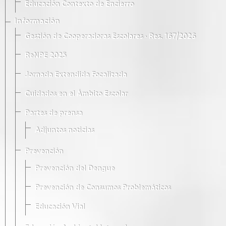
Educación Contexto de Encierro
Información
Gestión de Cooperadoras Escolares · Res. 167/2026
ReNPE 2025
Jornada Extendida Focalizada
Cuidados en el Ámbito Escolar
Partes de prensa
Adjuntos noticias
Prevención
Prevención del Dengue
Prevención de Consumos Problemáticos
Educación Vial