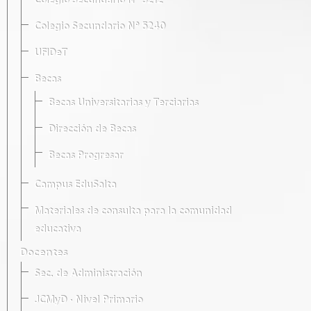
Colegio Secundario Nº 5212
Colegio Secundario Nº 5240
UFIDeT
Becas
Becas Universitarias y Terciarias
Dirección de Becas
Becas Progresar
Campus EduSalta
Materiales de consulta para la comunidad
educativa
Docentes
Sec. de Administración
JCMyD · Nivel Primario