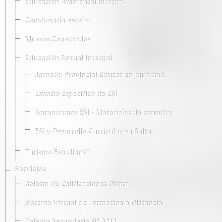
Educación Ambiental Integral
Convivencia escolar
Museos Conectados
Educación Sexual Integral
Jornada Provincial Educar en Igualdad
Espacio Específico de ESI
Aprendamos ESI - Materiales de consulta
ESI y Desarrollo Curricular en Salta
Turismo Estudiantil
Servicios
Boletín de Calificaciones Digital
Sistema Virtual de Formación a Distancia