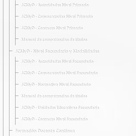
JCMyD · Autoridades Nivel Primario
JCMyD · Convocatorias Nivel Primario
JCMyD · Contacto Nivel Primario
Manual de competencias de títulos
JCMyD · Nivel Secundario y Modalidades
JCMyD · Autoridades Nivel Secundario
JCMyD · Convocatorias Nivel Secundario
JCMyD · Normativa Nivel Secundario
Manual de competencias de títulos
JCMyD · Unidades Educativas Secundaria
JCMyD · Contacto Nivel Secundario
Formación Docente Continua