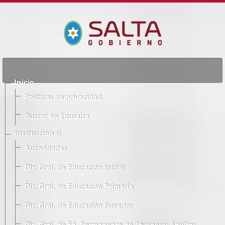
Inicio
Políticas de privacidad
Buscar en Edusalta
Institucional
Autoridades
Dir. Gral. de Educación Inicial
Dir. Gral. de Educación Primaria
Dir. Gral. de Educación Superior