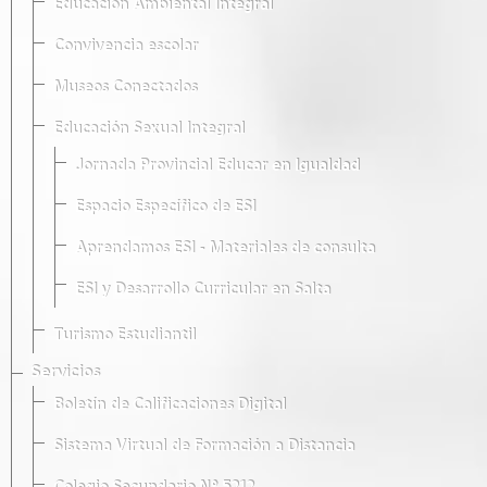
Educación Ambiental Integral
Convivencia escolar
Museos Conectados
Educación Sexual Integral
Jornada Provincial Educar en Igualdad
Espacio Específico de ESI
Aprendamos ESI - Materiales de consulta
ESI y Desarrollo Curricular en Salta
Turismo Estudiantil
Servicios
Boletín de Calificaciones Digital
Sistema Virtual de Formación a Distancia