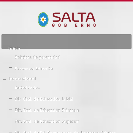
Inicio
Políticas de privacidad
Buscar en Edusalta
Institucional
Autoridades
Dir. Gral. de Educación Inicial
Dir. Gral. de Educación Primaria
Dir. Gral. de Educación Superior