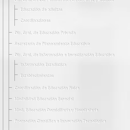
Dir. Gral. de Ed. Permanente de Jóvenes y Adultos
Educación de adultos
Coordinaciones
Dir. Gral. de Educación Privada
Secretaría de Planeamiento Educativo
Dir. Gral. de Información e Investigación Educativa
Información Estadística
Establecimientos
Coordinación de Educación Física
Modalidad Educación Especial
Mod. Educación Domiciliaria y Hospitalaria
Promoción Científica e Innovación Tecnológica