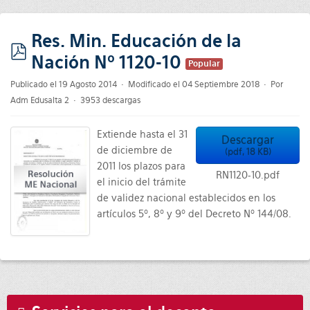
Res. Min. Educación de la
Nación Nº 1120-10
pdf
Popular
Publicado el 19 Agosto 2014
Modificado el 04 Septiembre 2018
Por
Adm Edusalta 2
3953 descargas
Extiende hasta el 31
Descargar
de diciembre de
(
pdf,
18 KB
)
2011 los plazos para
RN1120-10.pdf
el inicio del trámite
de validez nacional establecidos en los
artículos 5º, 8º y 9º del Decreto Nº 144/08.