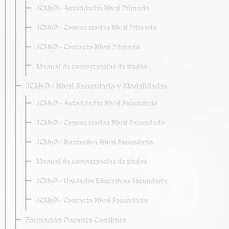
JCMyD · Autoridades Nivel Primario
JCMyD · Convocatorias Nivel Primario
JCMyD · Contacto Nivel Primario
Manual de competencias de títulos
JCMyD · Nivel Secundario y Modalidades
JCMyD · Autoridades Nivel Secundario
JCMyD · Convocatorias Nivel Secundario
JCMyD · Normativa Nivel Secundario
Manual de competencias de títulos
JCMyD · Unidades Educativas Secundaria
JCMyD · Contacto Nivel Secundario
Formación Docente Continua