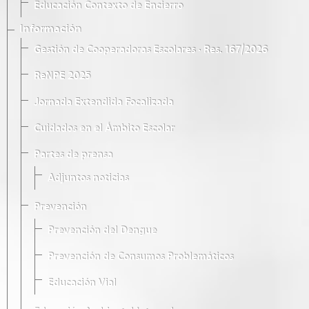
Educación Contexto de Encierro
Información
Gestión de Cooperadoras Escolares · Res. 167/2026
ReNPE 2025
Jornada Extendida Focalizada
Cuidados en el Ámbito Escolar
Partes de prensa
Adjuntos noticias
Prevención
Prevención del Dengue
Prevención de Consumos Problemáticos
Educación Vial