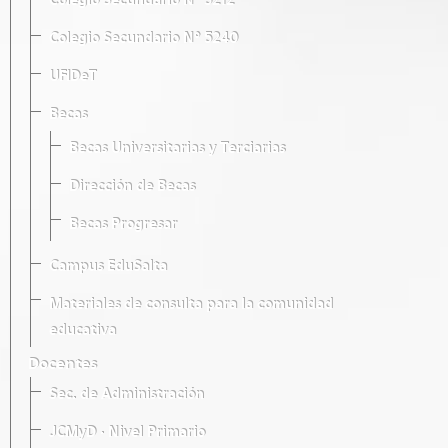
Colegio Secundario Nº 5212
Colegio Secundario Nº 5240
UFIDeT
Becas
Becas Universitarias y Terciarias
Dirección de Becas
Becas Progresar
Campus EduSalta
Materiales de consulta para la comunidad
educativa
Docentes
Sec. de Administración
JCMyD · Nivel Primario