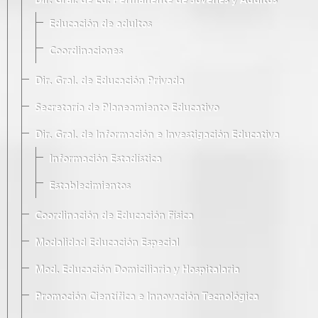
Dir. Gral. de Ed. Permanente de Jóvenes y Adultos
Educación de adultos
Coordinaciones
Dir. Gral. de Educación Privada
Secretaría de Planeamiento Educativo
Dir. Gral. de Información e Investigación Educativa
Información Estadística
Establecimientos
Coordinación de Educación Física
Modalidad Educación Especial
Mod. Educación Domiciliaria y Hospitalaria
Promoción Científica e Innovación Tecnológica