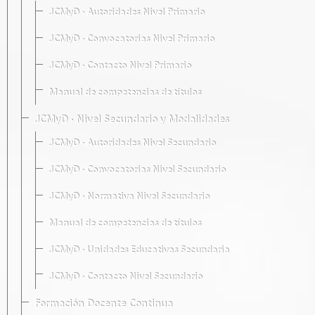
JCMyD · Autoridades Nivel Primario
JCMyD · Convocatorias Nivel Primario
JCMyD · Contacto Nivel Primario
Manual de competencias de títulos
JCMyD · Nivel Secundario y Modalidades
JCMyD · Autoridades Nivel Secundario
JCMyD · Convocatorias Nivel Secundario
JCMyD · Normativa Nivel Secundario
Manual de competencias de títulos
JCMyD · Unidades Educativas Secundaria
JCMyD · Contacto Nivel Secundario
Formación Docente Continua