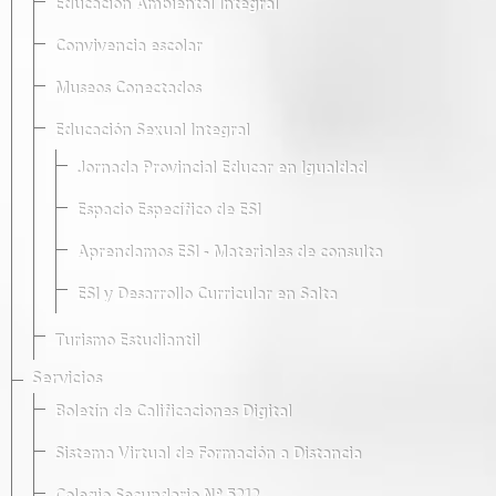
Educación Ambiental Integral
Convivencia escolar
Museos Conectados
Educación Sexual Integral
Jornada Provincial Educar en Igualdad
Espacio Específico de ESI
Aprendamos ESI - Materiales de consulta
ESI y Desarrollo Curricular en Salta
Turismo Estudiantil
Servicios
Boletín de Calificaciones Digital
Sistema Virtual de Formación a Distancia