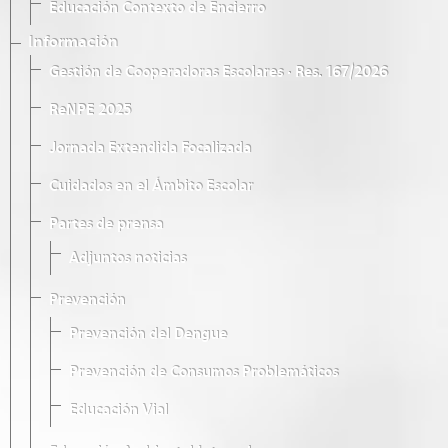
Educación Contexto de Encierro
Información
Gestión de Cooperadoras Escolares · Res. 167/2026
ReNPE 2025
Jornada Extendida Focalizada
Cuidados en el Ámbito Escolar
Partes de prensa
Adjuntos noticias
Prevención
Prevención del Dengue
Prevención de Consumos Problemáticos
Educación Vial