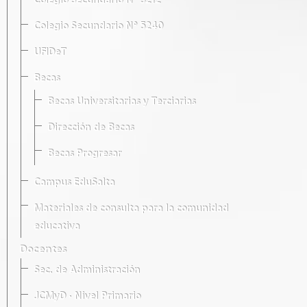
Colegio Secundario Nº 5212
Colegio Secundario Nº 5240
UFIDeT
Becas
Becas Universitarias y Terciarias
Dirección de Becas
Becas Progresar
Campus EduSalta
Materiales de consulta para la comunidad
educativa
Docentes
Sec. de Administración
JCMyD · Nivel Primario