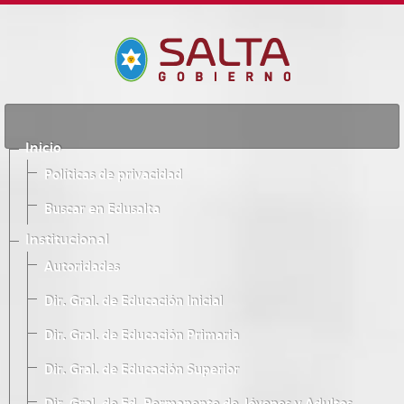
Inicio
Políticas de privacidad
Buscar en Edusalta
Institucional
Autoridades
Dir. Gral. de Educación Inicial
Dir. Gral. de Educación Primaria
Dir. Gral. de Educación Superior