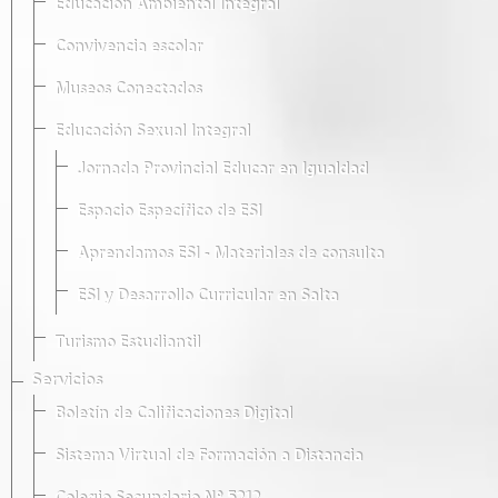
Educación Ambiental Integral
Convivencia escolar
Museos Conectados
Educación Sexual Integral
Jornada Provincial Educar en Igualdad
Espacio Específico de ESI
Aprendamos ESI - Materiales de consulta
ESI y Desarrollo Curricular en Salta
Turismo Estudiantil
Servicios
Boletín de Calificaciones Digital
Sistema Virtual de Formación a Distancia