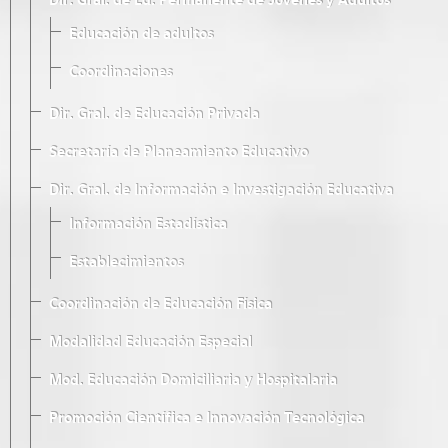
Dir. Gral. de Ed. Permanente de Jóvenes y Adultos
Educación de adultos
Coordinaciones
Dir. Gral. de Educación Privada
Secretaría de Planeamiento Educativo
Dir. Gral. de Información e Investigación Educativa
Información Estadística
Establecimientos
Coordinación de Educación Física
Modalidad Educación Especial
Mod. Educación Domiciliaria y Hospitalaria
Promoción Científica e Innovación Tecnológica