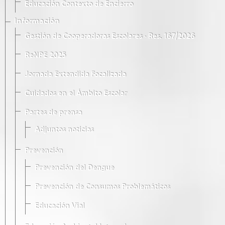
Educación Contexto de Encierro
Información
Gestión de Cooperadoras Escolares · Res. 167/2026
ReNPE 2025
Jornada Extendida Focalizada
Cuidados en el Ámbito Escolar
Partes de prensa
Adjuntos noticias
Prevención
Prevención del Dengue
Prevención de Consumos Problemáticos
Educación Vial