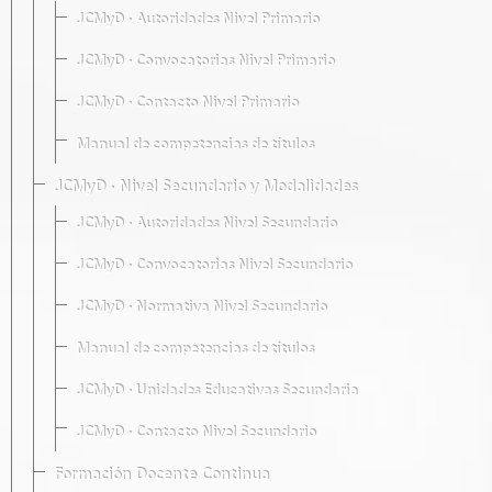
JCMyD · Autoridades Nivel Primario
JCMyD · Convocatorias Nivel Primario
JCMyD · Contacto Nivel Primario
Manual de competencias de títulos
JCMyD · Nivel Secundario y Modalidades
JCMyD · Autoridades Nivel Secundario
JCMyD · Convocatorias Nivel Secundario
JCMyD · Normativa Nivel Secundario
Manual de competencias de títulos
JCMyD · Unidades Educativas Secundaria
JCMyD · Contacto Nivel Secundario
Formación Docente Continua