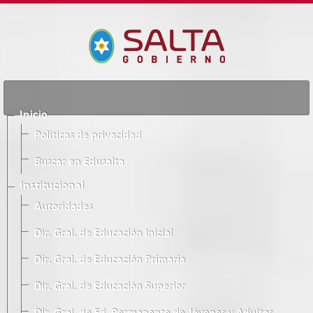
Inicio
Políticas de privacidad
Buscar en Edusalta
Institucional
Autoridades
Dir. Gral. de Educación Inicial
Dir. Gral. de Educación Primaria
Dir. Gral. de Educación Superior