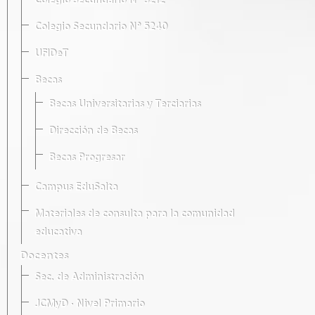
Colegio Secundario Nº 5212
Colegio Secundario Nº 5240
UFIDeT
Becas
Becas Universitarias y Terciarias
Dirección de Becas
Becas Progresar
Campus EduSalta
Materiales de consulta para la comunidad
educativa
Docentes
Sec. de Administración
JCMyD · Nivel Primario