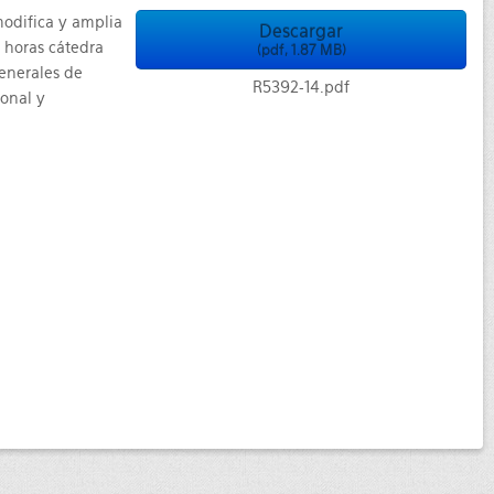
modifica y amplia
Descargar
u horas cátedra
(
pdf,
1.87 MB
)
enerales de
R5392-14.pdf
ional y