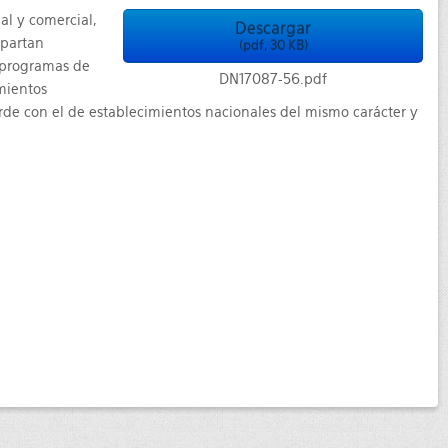
al y comercial,
Descargar
mpartan
(
pdf,
30 KB
)
y programas de
DN17087-56.pdf
mientos
de con el de establecimientos nacionales del mismo carácter y