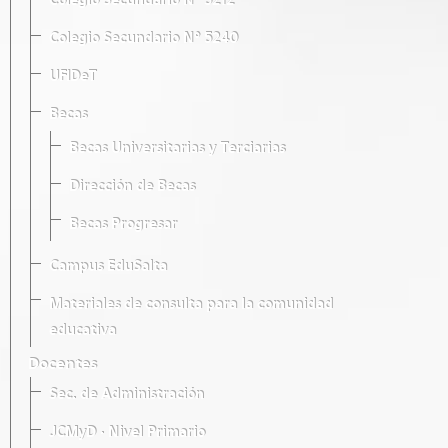
Colegio Secundario Nº 5212
Colegio Secundario Nº 5240
UFIDeT
Becas
Becas Universitarias y Terciarias
Dirección de Becas
Becas Progresar
Campus EduSalta
Materiales de consulta para la comunidad
educativa
Docentes
Sec. de Administración
JCMyD · Nivel Primario