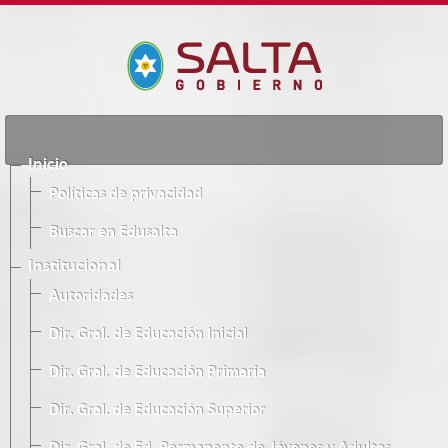
Inicio
Políticas de privacidad
Buscar en Edusalta
Institucional
Autoridades
Dir. Gral. de Educación Inicial
Dir. Gral. de Educación Primaria
Dir. Gral. de Educación Superior