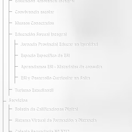
Educación Ambiental Integral
Convivencia escolar
Museos Conectados
Educación Sexual Integral
Jornada Provincial Educar en Igualdad
Espacio Específico de ESI
Aprendamos ESI - Materiales de consulta
ESI y Desarrollo Curricular en Salta
Turismo Estudiantil
Servicios
Boletín de Calificaciones Digital
Sistema Virtual de Formación a Distancia