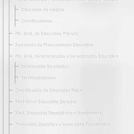
Dir. Gral. de Ed. Permanente de Jóvenes y Adultos
Educación de adultos
Coordinaciones
Dir. Gral. de Educación Privada
Secretaría de Planeamiento Educativo
Dir. Gral. de Información e Investigación Educativa
Información Estadística
Establecimientos
Coordinación de Educación Física
Modalidad Educación Especial
Mod. Educación Domiciliaria y Hospitalaria
Promoción Científica e Innovación Tecnológica