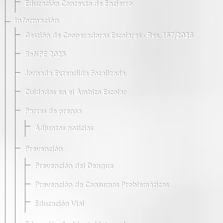
Educación Contexto de Encierro
Información
Gestión de Cooperadoras Escolares · Res. 167/2026
ReNPE 2025
Jornada Extendida Focalizada
Cuidados en el Ámbito Escolar
Partes de prensa
Adjuntos noticias
Prevención
Prevención del Dengue
Prevención de Consumos Problemáticos
Educación Vial