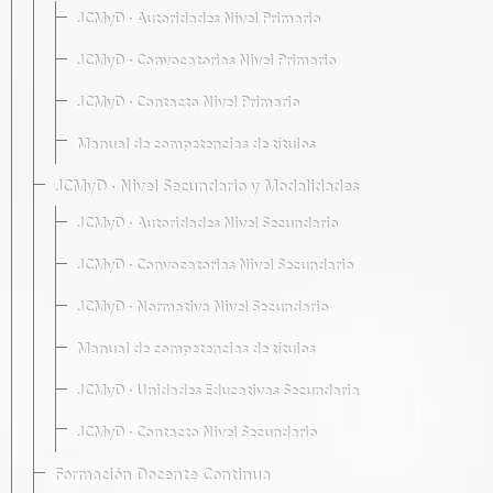
JCMyD · Autoridades Nivel Primario
JCMyD · Convocatorias Nivel Primario
JCMyD · Contacto Nivel Primario
Manual de competencias de títulos
JCMyD · Nivel Secundario y Modalidades
JCMyD · Autoridades Nivel Secundario
JCMyD · Convocatorias Nivel Secundario
JCMyD · Normativa Nivel Secundario
Manual de competencias de títulos
JCMyD · Unidades Educativas Secundaria
JCMyD · Contacto Nivel Secundario
Formación Docente Continua