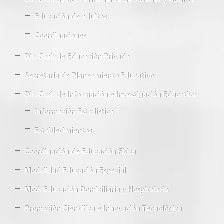
Dir. Gral. de Ed. Permanente de Jóvenes y Adultos
Educación de adultos
Coordinaciones
Dir. Gral. de Educación Privada
Secretaría de Planeamiento Educativo
Dir. Gral. de Información e Investigación Educativa
Información Estadística
Establecimientos
Coordinación de Educación Física
Modalidad Educación Especial
Mod. Educación Domiciliaria y Hospitalaria
Promoción Científica e Innovación Tecnológica