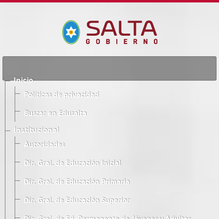
Inicio
Políticas de privacidad
Buscar en Edusalta
Institucional
Autoridades
Dir. Gral. de Educación Inicial
Dir. Gral. de Educación Primaria
Dir. Gral. de Educación Superior