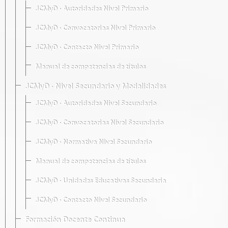
JCMyD · Autoridades Nivel Primario
JCMyD · Convocatorias Nivel Primario
JCMyD · Contacto Nivel Primario
Manual de competencias de títulos
JCMyD · Nivel Secundario y Modalidades
JCMyD · Autoridades Nivel Secundario
JCMyD · Convocatorias Nivel Secundario
JCMyD · Normativa Nivel Secundario
Manual de competencias de títulos
JCMyD · Unidades Educativas Secundaria
JCMyD · Contacto Nivel Secundario
Formación Docente Continua