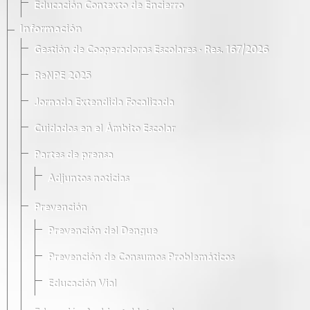
Educación Contexto de Encierro
Información
Gestión de Cooperadoras Escolares · Res. 167/2026
ReNPE 2025
Jornada Extendida Focalizada
Cuidados en el Ámbito Escolar
Partes de prensa
Adjuntos noticias
Prevención
Prevención del Dengue
Prevención de Consumos Problemáticos
Educación Vial