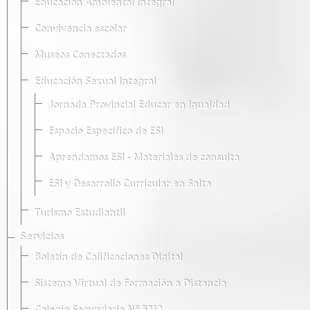
Educación Ambiental Integral
Convivencia escolar
Museos Conectados
Educación Sexual Integral
Jornada Provincial Educar en Igualdad
Espacio Específico de ESI
Aprendamos ESI - Materiales de consulta
ESI y Desarrollo Curricular en Salta
Turismo Estudiantil
Servicios
Boletín de Calificaciones Digital
Sistema Virtual de Formación a Distancia