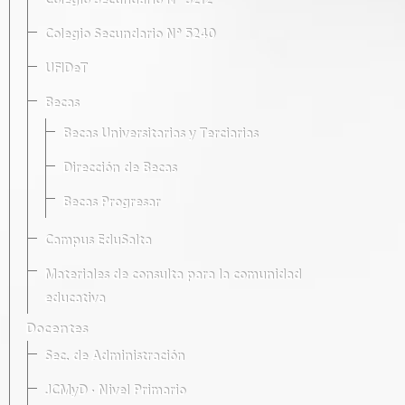
Colegio Secundario Nº 5212
Colegio Secundario Nº 5240
UFIDeT
Becas
Becas Universitarias y Terciarias
Dirección de Becas
Becas Progresar
Campus EduSalta
Materiales de consulta para la comunidad
educativa
Docentes
Sec. de Administración
JCMyD · Nivel Primario