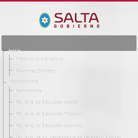
Inicio
Políticas de privacidad
Buscar en Edusalta
Institucional
Autoridades
Dir. Gral. de Educación Inicial
Dir. Gral. de Educación Primaria
Dir. Gral. de Educación Superior