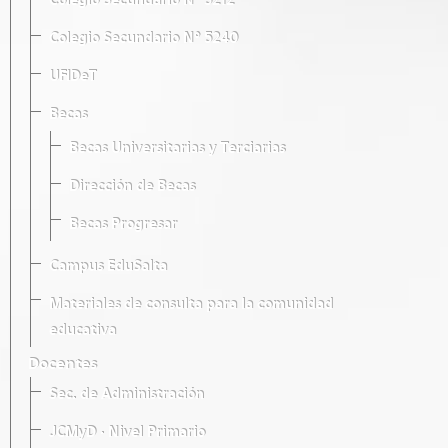
Colegio Secundario Nº 5212
Colegio Secundario Nº 5240
UFIDeT
Becas
Becas Universitarias y Terciarias
Dirección de Becas
Becas Progresar
Campus EduSalta
Materiales de consulta para la comunidad
educativa
Docentes
Sec. de Administración
JCMyD · Nivel Primario