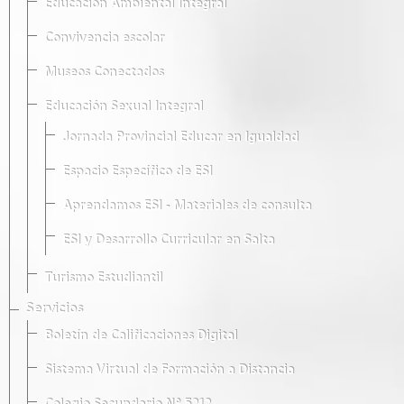
Educación Ambiental Integral
Convivencia escolar
Museos Conectados
Educación Sexual Integral
Jornada Provincial Educar en Igualdad
Espacio Específico de ESI
Aprendamos ESI - Materiales de consulta
ESI y Desarrollo Curricular en Salta
Turismo Estudiantil
Servicios
Boletín de Calificaciones Digital
Sistema Virtual de Formación a Distancia