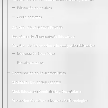
Dir. Gral. de Ed. Permanente de Jóvenes y Adultos
Educación de adultos
Coordinaciones
Dir. Gral. de Educación Privada
Secretaría de Planeamiento Educativo
Dir. Gral. de Información e Investigación Educativa
Información Estadística
Establecimientos
Coordinación de Educación Física
Modalidad Educación Especial
Mod. Educación Domiciliaria y Hospitalaria
Promoción Científica e Innovación Tecnológica