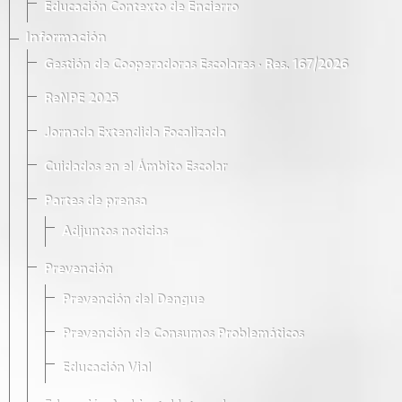
Educación Contexto de Encierro
Información
Gestión de Cooperadoras Escolares · Res. 167/2026
ReNPE 2025
Jornada Extendida Focalizada
Cuidados en el Ámbito Escolar
Partes de prensa
Adjuntos noticias
Prevención
Prevención del Dengue
Prevención de Consumos Problemáticos
Educación Vial