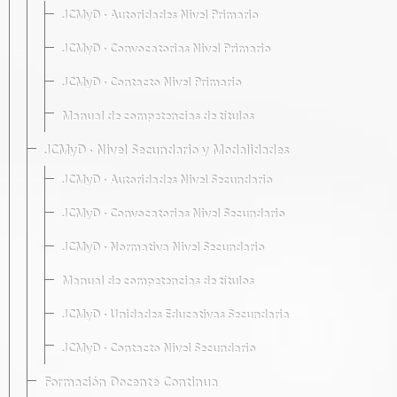
JCMyD · Autoridades Nivel Primario
JCMyD · Convocatorias Nivel Primario
JCMyD · Contacto Nivel Primario
Manual de competencias de títulos
JCMyD · Nivel Secundario y Modalidades
JCMyD · Autoridades Nivel Secundario
JCMyD · Convocatorias Nivel Secundario
JCMyD · Normativa Nivel Secundario
Manual de competencias de títulos
JCMyD · Unidades Educativas Secundaria
JCMyD · Contacto Nivel Secundario
Formación Docente Continua