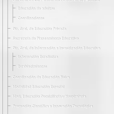
Dir. Gral. de Ed. Permanente de Jóvenes y Adultos
Educación de adultos
Coordinaciones
Dir. Gral. de Educación Privada
Secretaría de Planeamiento Educativo
Dir. Gral. de Información e Investigación Educativa
Información Estadística
Establecimientos
Coordinación de Educación Física
Modalidad Educación Especial
Mod. Educación Domiciliaria y Hospitalaria
Promoción Científica e Innovación Tecnológica