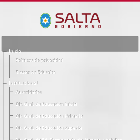
Inicio
Políticas de privacidad
Buscar en Edusalta
Institucional
Autoridades
Dir. Gral. de Educación Inicial
Dir. Gral. de Educación Primaria
Dir. Gral. de Educación Superior