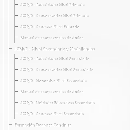
JCMyD · Autoridades Nivel Primario
JCMyD · Convocatorias Nivel Primario
JCMyD · Contacto Nivel Primario
Manual de competencias de títulos
JCMyD · Nivel Secundario y Modalidades
JCMyD · Autoridades Nivel Secundario
JCMyD · Convocatorias Nivel Secundario
JCMyD · Normativa Nivel Secundario
Manual de competencias de títulos
JCMyD · Unidades Educativas Secundaria
JCMyD · Contacto Nivel Secundario
Formación Docente Continua