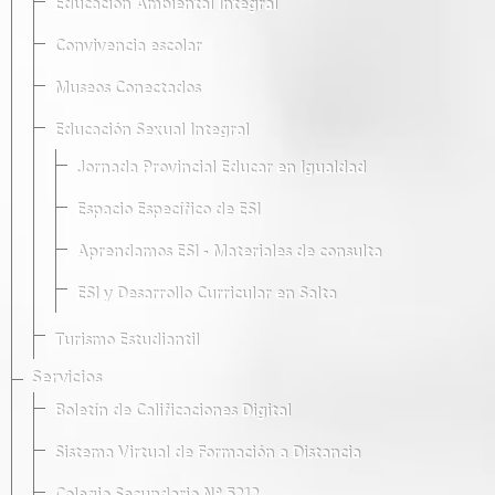
Educación Ambiental Integral
Convivencia escolar
Museos Conectados
Educación Sexual Integral
Jornada Provincial Educar en Igualdad
Espacio Específico de ESI
Aprendamos ESI - Materiales de consulta
ESI y Desarrollo Curricular en Salta
Turismo Estudiantil
Servicios
Boletín de Calificaciones Digital
Sistema Virtual de Formación a Distancia