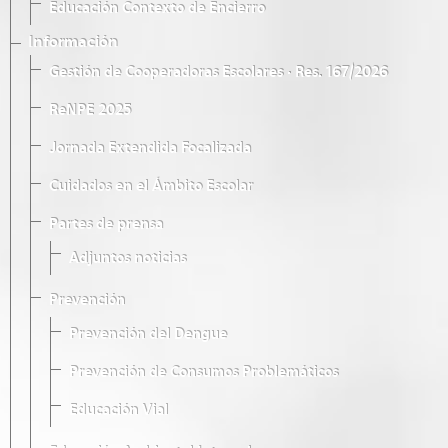
Educación Contexto de Encierro
Información
Gestión de Cooperadoras Escolares · Res. 167/2026
ReNPE 2025
Jornada Extendida Focalizada
Cuidados en el Ámbito Escolar
Partes de prensa
Adjuntos noticias
Prevención
Prevención del Dengue
Prevención de Consumos Problemáticos
Educación Vial