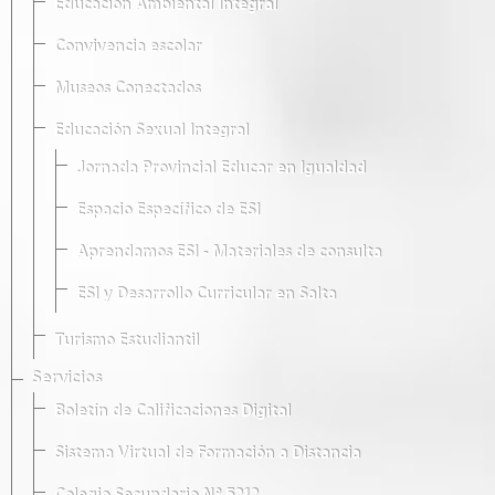
Educación Ambiental Integral
Convivencia escolar
Museos Conectados
Educación Sexual Integral
Jornada Provincial Educar en Igualdad
Espacio Específico de ESI
Aprendamos ESI - Materiales de consulta
ESI y Desarrollo Curricular en Salta
Turismo Estudiantil
Servicios
Boletín de Calificaciones Digital
Sistema Virtual de Formación a Distancia