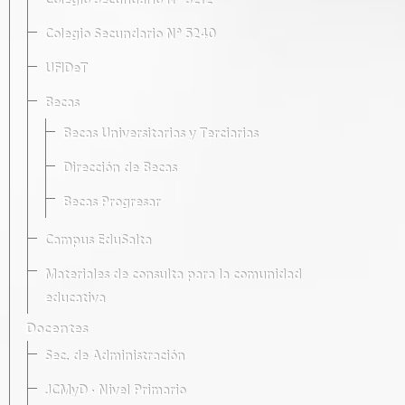
Colegio Secundario Nº 5212
Colegio Secundario Nº 5240
UFIDeT
Becas
Becas Universitarias y Terciarias
Dirección de Becas
Becas Progresar
Campus EduSalta
Materiales de consulta para la comunidad
educativa
Docentes
Sec. de Administración
JCMyD · Nivel Primario