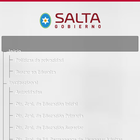
Inicio
Políticas de privacidad
Buscar en Edusalta
Institucional
Autoridades
Dir. Gral. de Educación Inicial
Dir. Gral. de Educación Primaria
Dir. Gral. de Educación Superior