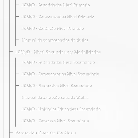
JCMyD · Autoridades Nivel Primario
JCMyD · Convocatorias Nivel Primario
JCMyD · Contacto Nivel Primario
Manual de competencias de títulos
JCMyD · Nivel Secundario y Modalidades
JCMyD · Autoridades Nivel Secundario
JCMyD · Convocatorias Nivel Secundario
JCMyD · Normativa Nivel Secundario
Manual de competencias de títulos
JCMyD · Unidades Educativas Secundaria
JCMyD · Contacto Nivel Secundario
Formación Docente Continua