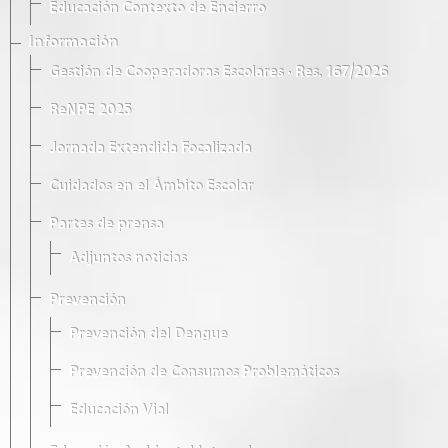
Educación Contexto de Encierro
Información
Gestión de Cooperadoras Escolares · Res. 167/2026
ReNPE 2025
Jornada Extendida Focalizada
Cuidados en el Ámbito Escolar
Partes de prensa
Adjuntos noticias
Prevención
Prevención del Dengue
Prevención de Consumos Problemáticos
Educación Vial