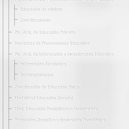
Dir. Gral. de Ed. Permanente de Jóvenes y Adultos
Educación de adultos
Coordinaciones
Dir. Gral. de Educación Privada
Secretaría de Planeamiento Educativo
Dir. Gral. de Información e Investigación Educativa
Información Estadística
Establecimientos
Coordinación de Educación Física
Modalidad Educación Especial
Mod. Educación Domiciliaria y Hospitalaria
Promoción Científica e Innovación Tecnológica