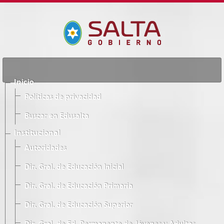
Inicio
Políticas de privacidad
Buscar en Edusalta
Institucional
Autoridades
Dir. Gral. de Educación Inicial
Dir. Gral. de Educación Primaria
Dir. Gral. de Educación Superior