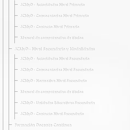
JCMyD · Autoridades Nivel Primario
JCMyD · Convocatorias Nivel Primario
JCMyD · Contacto Nivel Primario
Manual de competencias de títulos
JCMyD · Nivel Secundario y Modalidades
JCMyD · Autoridades Nivel Secundario
JCMyD · Convocatorias Nivel Secundario
JCMyD · Normativa Nivel Secundario
Manual de competencias de títulos
JCMyD · Unidades Educativas Secundaria
JCMyD · Contacto Nivel Secundario
Formación Docente Continua