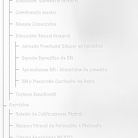
Educación Ambiental Integral
Convivencia escolar
Museos Conectados
Educación Sexual Integral
Jornada Provincial Educar en Igualdad
Espacio Específico de ESI
Aprendamos ESI - Materiales de consulta
ESI y Desarrollo Curricular en Salta
Turismo Estudiantil
Servicios
Boletín de Calificaciones Digital
Sistema Virtual de Formación a Distancia