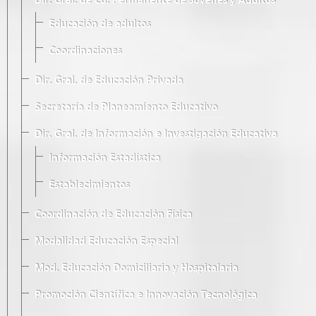
Dir. Gral. de Ed. Permanente de Jóvenes y Adultos
Educación de adultos
Coordinaciones
Dir. Gral. de Educación Privada
Secretaría de Planeamiento Educativo
Dir. Gral. de Información e Investigación Educativa
Información Estadística
Establecimientos
Coordinación de Educación Física
Modalidad Educación Especial
Mod. Educación Domiciliaria y Hospitalaria
Promoción Científica e Innovación Tecnológica