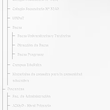
Colegio Secundario Nº 5212
Colegio Secundario Nº 5240
UFIDeT
Becas
Becas Universitarias y Terciarias
Dirección de Becas
Becas Progresar
Campus EduSalta
Materiales de consulta para la comunidad
educativa
Docentes
Sec. de Administración
JCMyD · Nivel Primario