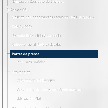
Educación Contexto de Encierro
Información
Gestión de Cooperadoras Escolares · Res. 167/2026
ReNPE 2025
Jornada Extendida Focalizada
Cuidados en el Ámbito Escolar
Partes de prensa
Adjuntos noticias
Prevención
Prevención del Dengue
Prevención de Consumos Problemáticos
Educación Vial