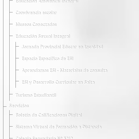
Educación Ambiental Integral
Convivencia escolar
Museos Conectados
Educación Sexual Integral
Jornada Provincial Educar en Igualdad
Espacio Específico de ESI
Aprendamos ESI - Materiales de consulta
ESI y Desarrollo Curricular en Salta
Turismo Estudiantil
Servicios
Boletín de Calificaciones Digital
Sistema Virtual de Formación a Distancia