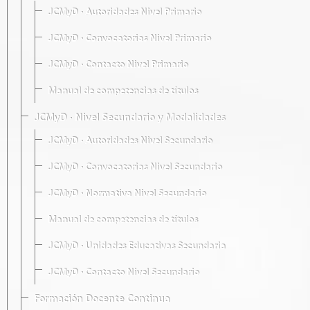
JCMyD · Autoridades Nivel Primario
JCMyD · Convocatorias Nivel Primario
JCMyD · Contacto Nivel Primario
Manual de competencias de títulos
JCMyD · Nivel Secundario y Modalidades
JCMyD · Autoridades Nivel Secundario
JCMyD · Convocatorias Nivel Secundario
JCMyD · Normativa Nivel Secundario
Manual de competencias de títulos
JCMyD · Unidades Educativas Secundaria
JCMyD · Contacto Nivel Secundario
Formación Docente Continua