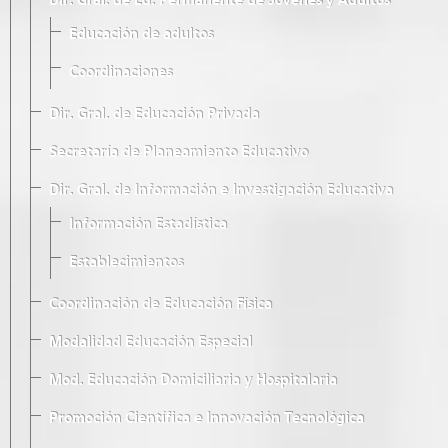
Dir. Gral. de Ed. Permanente de Jóvenes y Adultos
Educación de adultos
Coordinaciones
Dir. Gral. de Educación Privada
Secretaría de Planeamiento Educativo
Dir. Gral. de Información e Investigación Educativa
Información Estadística
Establecimientos
Coordinación de Educación Física
Modalidad Educación Especial
Mod. Educación Domiciliaria y Hospitalaria
Promoción Científica e Innovación Tecnológica