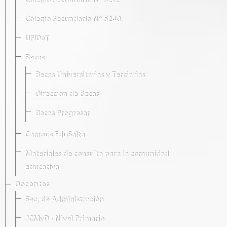
Colegio Secundario Nº 5212
Colegio Secundario Nº 5240
UFIDeT
Becas
Becas Universitarias y Terciarias
Dirección de Becas
Becas Progresar
Campus EduSalta
Materiales de consulta para la comunidad
educativa
Docentes
Sec. de Administración
JCMyD · Nivel Primario