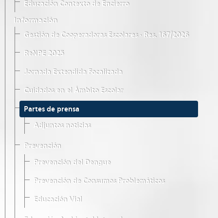
Educación Contexto de Encierro
Información
Gestión de Cooperadoras Escolares · Res. 167/2026
ReNPE 2025
Jornada Extendida Focalizada
Cuidados en el Ámbito Escolar
Partes de prensa
Adjuntos noticias
Prevención
Prevención del Dengue
Prevención de Consumos Problemáticos
Educación Vial