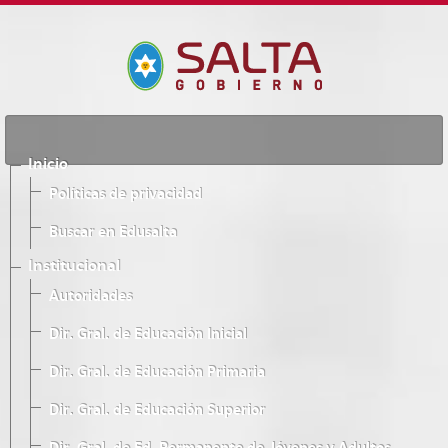
Inicio
Políticas de privacidad
Buscar en Edusalta
Institucional
Autoridades
Dir. Gral. de Educación Inicial
Dir. Gral. de Educación Primaria
Dir. Gral. de Educación Superior