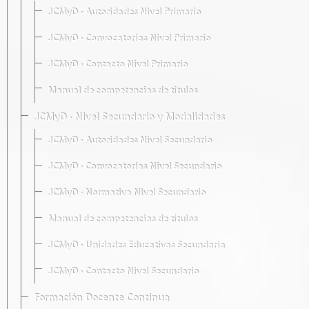
JCMyD · Autoridades Nivel Primario
JCMyD · Convocatorias Nivel Primario
JCMyD · Contacto Nivel Primario
Manual de competencias de títulos
JCMyD · Nivel Secundario y Modalidades
JCMyD · Autoridades Nivel Secundario
JCMyD · Convocatorias Nivel Secundario
JCMyD · Normativa Nivel Secundario
Manual de competencias de títulos
JCMyD · Unidades Educativas Secundaria
JCMyD · Contacto Nivel Secundario
Formación Docente Continua