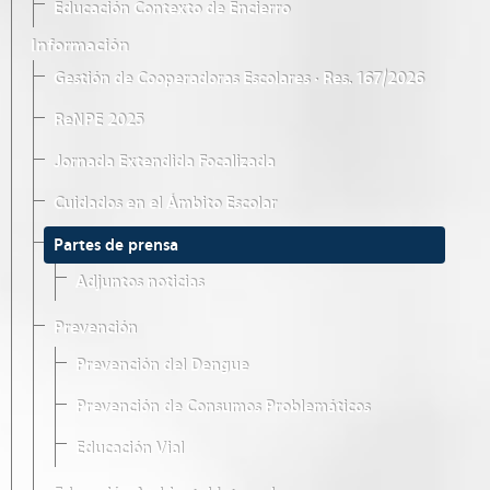
Educación Contexto de Encierro
Información
Gestión de Cooperadoras Escolares · Res. 167/2026
ReNPE 2025
Jornada Extendida Focalizada
Cuidados en el Ámbito Escolar
Partes de prensa
Adjuntos noticias
Prevención
Prevención del Dengue
Prevención de Consumos Problemáticos
Educación Vial