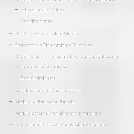
Dir. Gral. de Ed. Permanente de Jóvenes y Adultos
Educación de adultos
Coordinaciones
Dir. Gral. de Educación Privada
Secretaría de Planeamiento Educativo
Dir. Gral. de Información e Investigación Educativa
Información Estadística
Establecimientos
Coordinación de Educación Física
Modalidad Educación Especial
Mod. Educación Domiciliaria y Hospitalaria
Promoción Científica e Innovación Tecnológica