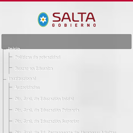
Inicio
Políticas de privacidad
Buscar en Edusalta
Institucional
Autoridades
Dir. Gral. de Educación Inicial
Dir. Gral. de Educación Primaria
Dir. Gral. de Educación Superior