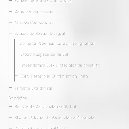
Educación Ambiental Integral
Convivencia escolar
Museos Conectados
Educación Sexual Integral
Jornada Provincial Educar en Igualdad
Espacio Específico de ESI
Aprendamos ESI - Materiales de consulta
ESI y Desarrollo Curricular en Salta
Turismo Estudiantil
Servicios
Boletín de Calificaciones Digital
Sistema Virtual de Formación a Distancia