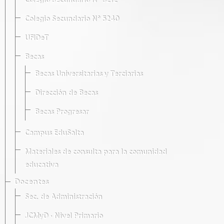
Colegio Secundario Nº 5212
Colegio Secundario Nº 5240
UFIDeT
Becas
Becas Universitarias y Terciarias
Dirección de Becas
Becas Progresar
Campus EduSalta
Materiales de consulta para la comunidad
educativa
Docentes
Sec. de Administración
JCMyD · Nivel Primario