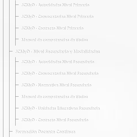
JCMyD · Autoridades Nivel Primario
JCMyD · Convocatorias Nivel Primario
JCMyD · Contacto Nivel Primario
Manual de competencias de títulos
JCMyD · Nivel Secundario y Modalidades
JCMyD · Autoridades Nivel Secundario
JCMyD · Convocatorias Nivel Secundario
JCMyD · Normativa Nivel Secundario
Manual de competencias de títulos
JCMyD · Unidades Educativas Secundaria
JCMyD · Contacto Nivel Secundario
Formación Docente Continua