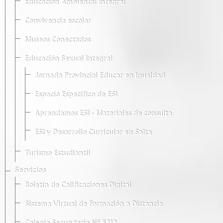
Educación Ambiental Integral
Convivencia escolar
Museos Conectados
Educación Sexual Integral
Jornada Provincial Educar en Igualdad
Espacio Específico de ESI
Aprendamos ESI - Materiales de consulta
ESI y Desarrollo Curricular en Salta
Turismo Estudiantil
Servicios
Boletín de Calificaciones Digital
Sistema Virtual de Formación a Distancia