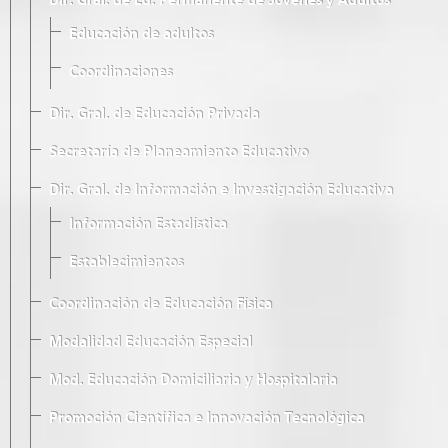
Dir. Gral. de Ed. Permanente de Jóvenes y Adultos
Educación de adultos
Coordinaciones
Dir. Gral. de Educación Privada
Secretaría de Planeamiento Educativo
Dir. Gral. de Información e Investigación Educativa
Información Estadística
Establecimientos
Coordinación de Educación Física
Modalidad Educación Especial
Mod. Educación Domiciliaria y Hospitalaria
Promoción Científica e Innovación Tecnológica