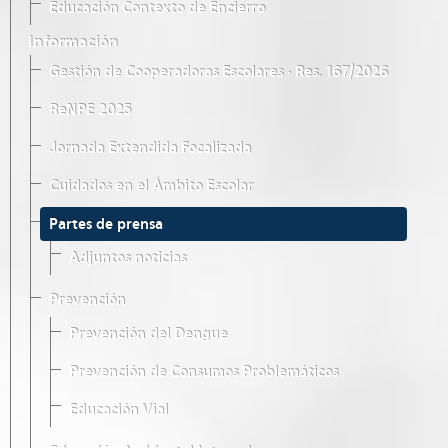
Educación Contexto de Encierro
Información
Gestión de Cooperadoras Escolares · Res. 167/2026
ReNPE 2025
Jornada Extendida Focalizada
Cuidados en el Ámbito Escolar
Partes de prensa
Adjuntos noticias
Prevención
Prevención del Dengue
Prevención de Consumos Problemáticos
Educación Vial