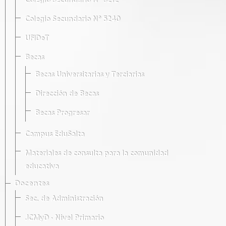
Colegio Secundario Nº 5212
Colegio Secundario Nº 5240
UFIDeT
Becas
Becas Universitarias y Terciarias
Dirección de Becas
Becas Progresar
Campus EduSalta
Materiales de consulta para la comunidad
educativa
Docentes
Sec. de Administración
JCMyD · Nivel Primario