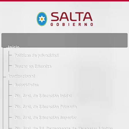
Inicio
Políticas de privacidad
Buscar en Edusalta
Institucional
Autoridades
Dir. Gral. de Educación Inicial
Dir. Gral. de Educación Primaria
Dir. Gral. de Educación Superior