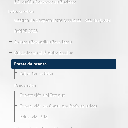
Educación Contexto de Encierro
Información
Gestión de Cooperadoras Escolares · Res. 167/2026
ReNPE 2025
Jornada Extendida Focalizada
Cuidados en el Ámbito Escolar
Partes de prensa
Adjuntos noticias
Prevención
Prevención del Dengue
Prevención de Consumos Problemáticos
Educación Vial