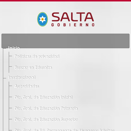
Inicio
Políticas de privacidad
Buscar en Edusalta
Institucional
Autoridades
Dir. Gral. de Educación Inicial
Dir. Gral. de Educación Primaria
Dir. Gral. de Educación Superior