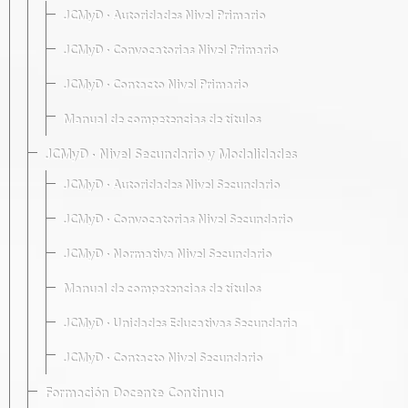
JCMyD · Autoridades Nivel Primario
JCMyD · Convocatorias Nivel Primario
JCMyD · Contacto Nivel Primario
Manual de competencias de títulos
JCMyD · Nivel Secundario y Modalidades
JCMyD · Autoridades Nivel Secundario
JCMyD · Convocatorias Nivel Secundario
JCMyD · Normativa Nivel Secundario
Manual de competencias de títulos
JCMyD · Unidades Educativas Secundaria
JCMyD · Contacto Nivel Secundario
Formación Docente Continua