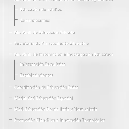
Dir. Gral. de Ed. Permanente de Jóvenes y Adultos
Educación de adultos
Coordinaciones
Dir. Gral. de Educación Privada
Secretaría de Planeamiento Educativo
Dir. Gral. de Información e Investigación Educativa
Información Estadística
Establecimientos
Coordinación de Educación Física
Modalidad Educación Especial
Mod. Educación Domiciliaria y Hospitalaria
Promoción Científica e Innovación Tecnológica