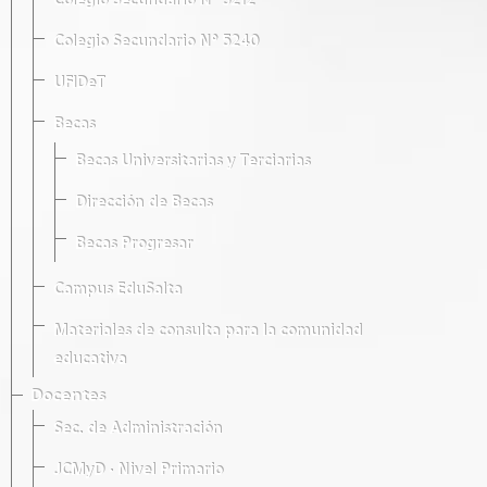
Colegio Secundario Nº 5212
Colegio Secundario Nº 5240
UFIDeT
Becas
Becas Universitarias y Terciarias
Dirección de Becas
Becas Progresar
Campus EduSalta
Materiales de consulta para la comunidad
educativa
Docentes
Sec. de Administración
JCMyD · Nivel Primario