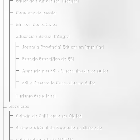
Educación Ambiental Integral
Convivencia escolar
Museos Conectados
Educación Sexual Integral
Jornada Provincial Educar en Igualdad
Espacio Específico de ESI
Aprendamos ESI - Materiales de consulta
ESI y Desarrollo Curricular en Salta
Turismo Estudiantil
Servicios
Boletín de Calificaciones Digital
Sistema Virtual de Formación a Distancia