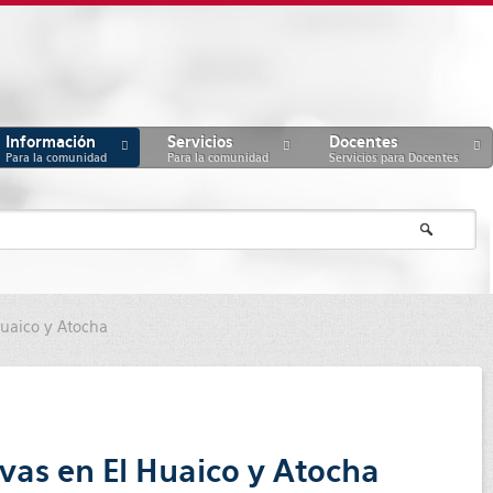
Información
Servicios
Docentes
Para la comunidad
Para la comunidad
Servicios para Docentes
Huaico y Atocha
ivas en El Huaico y Atocha