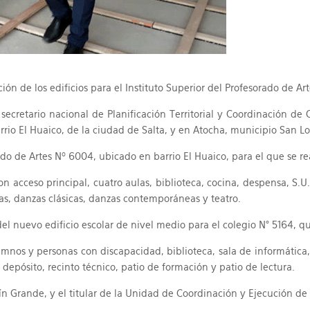
ión de los edificios para el Instituto Superior del Profesorado de A
 secretario nacional de Planificación Territorial y Coordinación de
arrio El Huaico, de la ciudad de Salta, y en Atocha, municipio San L
orado de Artes Nº 6004, ubicado en barrio El Huaico, para el que se 
n acceso principal, cuatro aulas, biblioteca, cocina, despensa, S.U
as, danzas clásicas, danzas contemporáneas y teatro.
del nuevo edificio escolar de nivel medio para el colegio N° 5164, qu
umnos y personas con discapacidad, biblioteca, sala de informática
depósito, recinto técnico, patio de formación y patio de lectura.
ín Grande, y el titular de la Unidad de Coordinación y Ejecución de