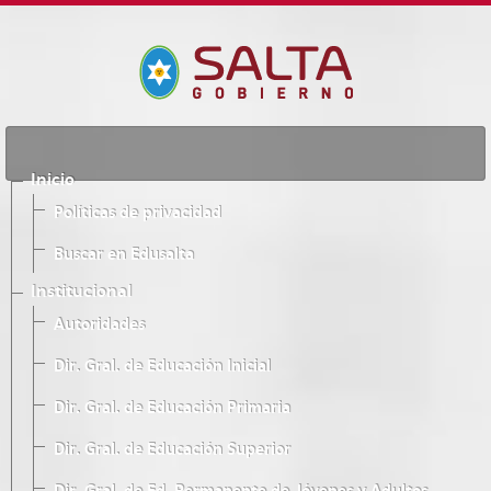
Inicio
Políticas de privacidad
Buscar en Edusalta
Institucional
Autoridades
Dir. Gral. de Educación Inicial
Dir. Gral. de Educación Primaria
Dir. Gral. de Educación Superior