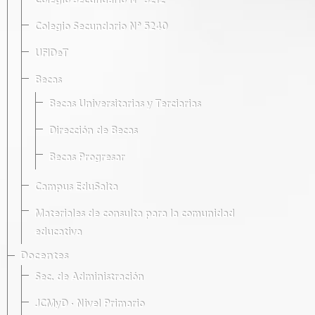
Colegio Secundario Nº 5212
Colegio Secundario Nº 5240
UFIDeT
Becas
Becas Universitarias y Terciarias
Dirección de Becas
Becas Progresar
Campus EduSalta
Materiales de consulta para la comunidad
educativa
Docentes
Sec. de Administración
JCMyD · Nivel Primario