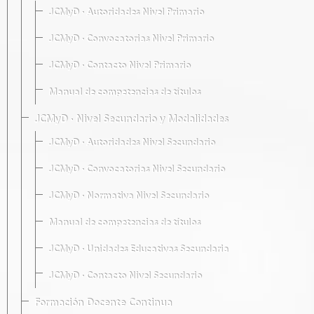
JCMyD · Autoridades Nivel Primario
JCMyD · Convocatorias Nivel Primario
JCMyD · Contacto Nivel Primario
Manual de competencias de títulos
JCMyD · Nivel Secundario y Modalidades
JCMyD · Autoridades Nivel Secundario
JCMyD · Convocatorias Nivel Secundario
JCMyD · Normativa Nivel Secundario
Manual de competencias de títulos
JCMyD · Unidades Educativas Secundaria
JCMyD · Contacto Nivel Secundario
Formación Docente Continua