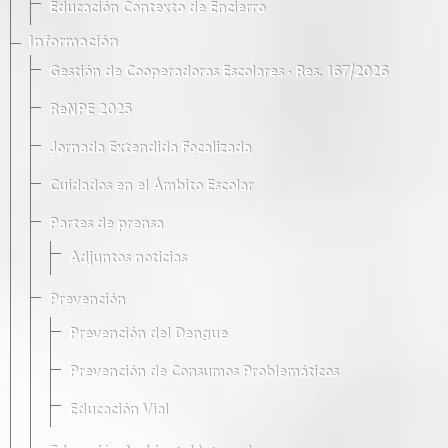
Educación Contexto de Encierro
Información
Gestión de Cooperadoras Escolares · Res. 167/2026
ReNPE 2025
Jornada Extendida Focalizada
Cuidados en el Ámbito Escolar
Partes de prensa
Adjuntos noticias
Prevención
Prevención del Dengue
Prevención de Consumos Problemáticos
Educación Vial