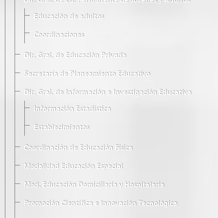
Dir. Gral. de Ed. Permanente de Jóvenes y Adultos
Educación de adultos
Coordinaciones
Dir. Gral. de Educación Privada
Secretaría de Planeamiento Educativo
Dir. Gral. de Información e Investigación Educativa
Información Estadística
Establecimientos
Coordinación de Educación Física
Modalidad Educación Especial
Mod. Educación Domiciliaria y Hospitalaria
Promoción Científica e Innovación Tecnológica