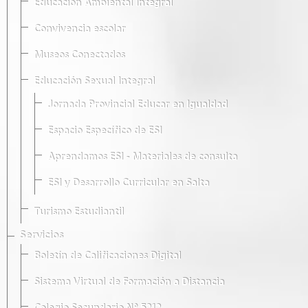
Educación Ambiental Integral
Convivencia escolar
Museos Conectados
Educación Sexual Integral
Jornada Provincial Educar en Igualdad
Espacio Específico de ESI
Aprendamos ESI - Materiales de consulta
ESI y Desarrollo Curricular en Salta
Turismo Estudiantil
Servicios
Boletín de Calificaciones Digital
Sistema Virtual de Formación a Distancia