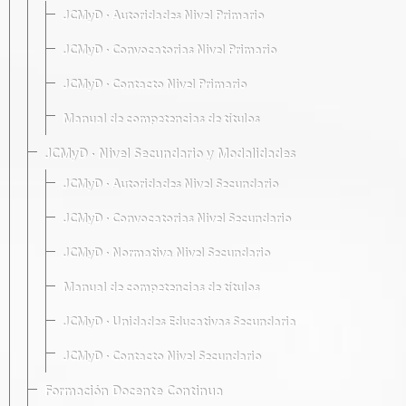
JCMyD · Autoridades Nivel Primario
JCMyD · Convocatorias Nivel Primario
JCMyD · Contacto Nivel Primario
Manual de competencias de títulos
JCMyD · Nivel Secundario y Modalidades
JCMyD · Autoridades Nivel Secundario
JCMyD · Convocatorias Nivel Secundario
JCMyD · Normativa Nivel Secundario
Manual de competencias de títulos
JCMyD · Unidades Educativas Secundaria
JCMyD · Contacto Nivel Secundario
Formación Docente Continua