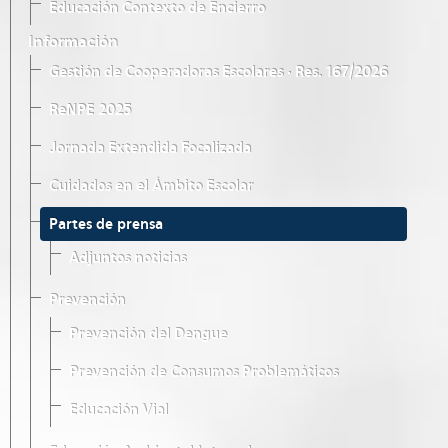
Educación Contexto de Encierro
Información
Gestión de Cooperadoras Escolares · Res. 167/2026
ReNPE 2025
Jornada Extendida Focalizada
Cuidados en el Ámbito Escolar
Partes de prensa
Adjuntos noticias
Prevención
Prevención del Dengue
Prevención de Consumos Problemáticos
Educación Vial