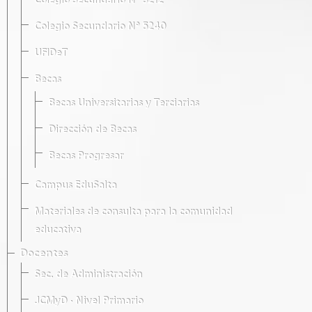
Colegio Secundario Nº 5212
Colegio Secundario Nº 5240
UFIDeT
Becas
Becas Universitarias y Terciarias
Dirección de Becas
Becas Progresar
Campus EduSalta
Materiales de consulta para la comunidad
educativa
Docentes
Sec. de Administración
JCMyD · Nivel Primario