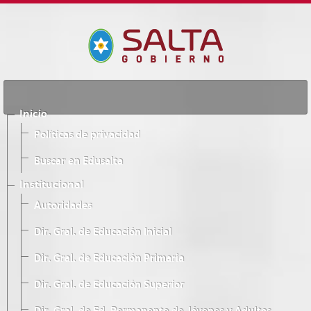
Inicio
Políticas de privacidad
Buscar en Edusalta
Institucional
Autoridades
Dir. Gral. de Educación Inicial
Dir. Gral. de Educación Primaria
Dir. Gral. de Educación Superior