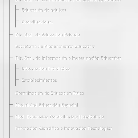
Dir. Gral. de Ed. Permanente de Jóvenes y Adultos
Educación de adultos
Coordinaciones
Dir. Gral. de Educación Privada
Secretaría de Planeamiento Educativo
Dir. Gral. de Información e Investigación Educativa
Información Estadística
Establecimientos
Coordinación de Educación Física
Modalidad Educación Especial
Mod. Educación Domiciliaria y Hospitalaria
Promoción Científica e Innovación Tecnológica