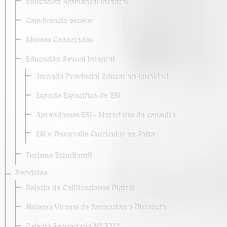
Educación Ambiental Integral
Convivencia escolar
Museos Conectados
Educación Sexual Integral
Jornada Provincial Educar en Igualdad
Espacio Específico de ESI
Aprendamos ESI - Materiales de consulta
ESI y Desarrollo Curricular en Salta
Turismo Estudiantil
Servicios
Boletín de Calificaciones Digital
Sistema Virtual de Formación a Distancia