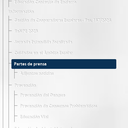
Educación Contexto de Encierro
Información
Gestión de Cooperadoras Escolares · Res. 167/2026
ReNPE 2025
Jornada Extendida Focalizada
Cuidados en el Ámbito Escolar
Partes de prensa
Adjuntos noticias
Prevención
Prevención del Dengue
Prevención de Consumos Problemáticos
Educación Vial