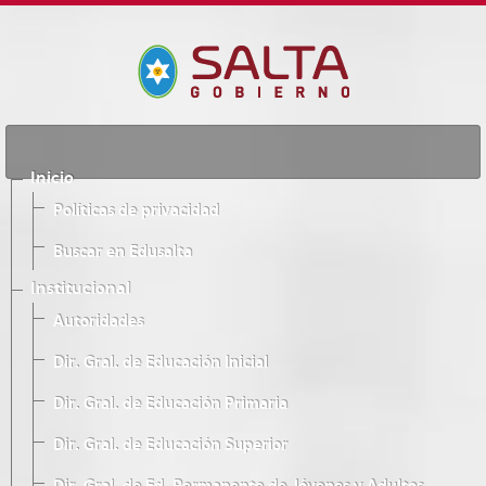
Inicio
Políticas de privacidad
Buscar en Edusalta
Institucional
Autoridades
Dir. Gral. de Educación Inicial
Dir. Gral. de Educación Primaria
Dir. Gral. de Educación Superior