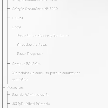
Colegio Secundario Nº 5212
Colegio Secundario Nº 5240
UFIDeT
Becas
Becas Universitarias y Terciarias
Dirección de Becas
Becas Progresar
Campus EduSalta
Materiales de consulta para la comunidad
educativa
Docentes
Sec. de Administración
JCMyD · Nivel Primario