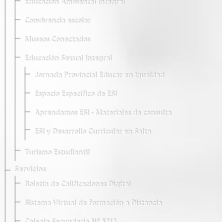
Educación Ambiental Integral
Convivencia escolar
Museos Conectados
Educación Sexual Integral
Jornada Provincial Educar en Igualdad
Espacio Específico de ESI
Aprendamos ESI - Materiales de consulta
ESI y Desarrollo Curricular en Salta
Turismo Estudiantil
Servicios
Boletín de Calificaciones Digital
Sistema Virtual de Formación a Distancia