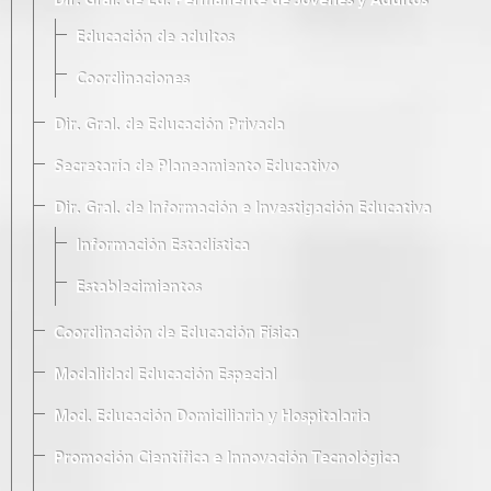
Dir. Gral. de Ed. Permanente de Jóvenes y Adultos
Educación de adultos
Coordinaciones
Dir. Gral. de Educación Privada
Secretaría de Planeamiento Educativo
Dir. Gral. de Información e Investigación Educativa
Información Estadística
Establecimientos
Coordinación de Educación Física
Modalidad Educación Especial
Mod. Educación Domiciliaria y Hospitalaria
Promoción Científica e Innovación Tecnológica