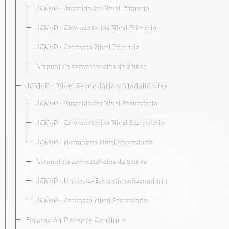
JCMyD · Autoridades Nivel Primario
JCMyD · Convocatorias Nivel Primario
JCMyD · Contacto Nivel Primario
Manual de competencias de títulos
JCMyD · Nivel Secundario y Modalidades
JCMyD · Autoridades Nivel Secundario
JCMyD · Convocatorias Nivel Secundario
JCMyD · Normativa Nivel Secundario
Manual de competencias de títulos
JCMyD · Unidades Educativas Secundaria
JCMyD · Contacto Nivel Secundario
Formación Docente Continua