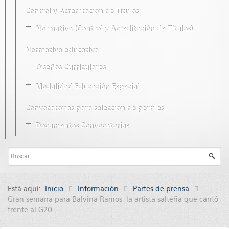
Control y Acreditación de Títulos
Normativa (Control y Acreditación de Títulos)
Normativa educativa
Diseños Curriculares
Modalidad Educación Especial
Convocatorias para selección de perfiles
Documentos Convocatorias
Está aquí:
Inicio
Información
Partes de prensa
Gran semana para Balvina Ramos, la artista salteña que cantó
frente al G20