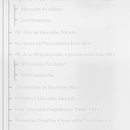
Dir. Gral. de Ed. Permanente de Jóvenes y Adultos
Educación de adultos
Coordinaciones
Dir. Gral. de Educación Privada
Secretaría de Planeamiento Educativo
Dir. Gral. de Información e Investigación Educativa
Información Estadística
Establecimientos
Coordinación de Educación Física
Modalidad Educación Especial
Mod. Educación Domiciliaria y Hospitalaria
Promoción Científica e Innovación Tecnológica