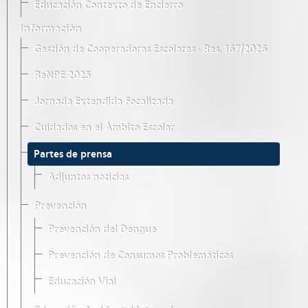
Educación Contexto de Encierro
Información
Gestión de Cooperadoras Escolares · Res. 167/2026
ReNPE 2025
Jornada Extendida Focalizada
Cuidados en el Ámbito Escolar
Partes de prensa
Adjuntos noticias
Prevención
Prevención del Dengue
Prevención de Consumos Problemáticos
Educación Vial