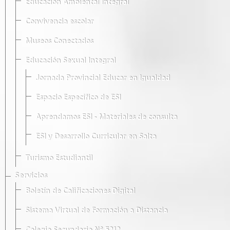
Educación Ambiental Integral
Convivencia escolar
Museos Conectados
Educación Sexual Integral
Jornada Provincial Educar en Igualdad
Espacio Específico de ESI
Aprendamos ESI - Materiales de consulta
ESI y Desarrollo Curricular en Salta
Turismo Estudiantil
Servicios
Boletín de Calificaciones Digital
Sistema Virtual de Formación a Distancia