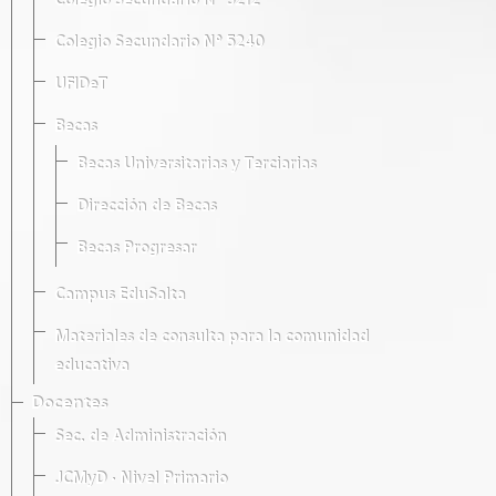
Colegio Secundario Nº 5212
Colegio Secundario Nº 5240
UFIDeT
Becas
Becas Universitarias y Terciarias
Dirección de Becas
Becas Progresar
Campus EduSalta
Materiales de consulta para la comunidad
educativa
Docentes
Sec. de Administración
JCMyD · Nivel Primario