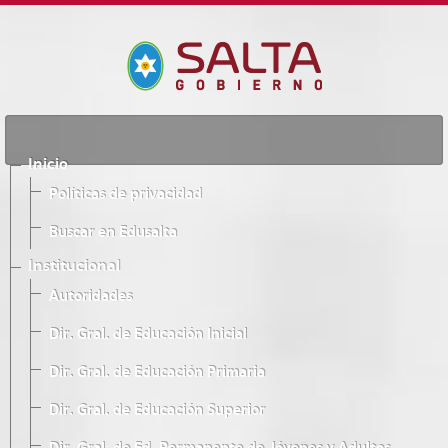
Inicio
Políticas de privacidad
Buscar en Edusalta
Institucional
Autoridades
Dir. Gral. de Educación Inicial
Dir. Gral. de Educación Primaria
Dir. Gral. de Educación Superior