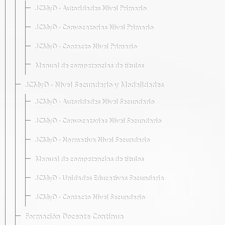
JCMyD · Autoridades Nivel Primario
JCMyD · Convocatorias Nivel Primario
JCMyD · Contacto Nivel Primario
Manual de competencias de títulos
JCMyD · Nivel Secundario y Modalidades
JCMyD · Autoridades Nivel Secundario
JCMyD · Convocatorias Nivel Secundario
JCMyD · Normativa Nivel Secundario
Manual de competencias de títulos
JCMyD · Unidades Educativas Secundaria
JCMyD · Contacto Nivel Secundario
Formación Docente Continua