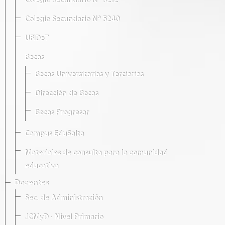
Colegio Secundario Nº 5212
Colegio Secundario Nº 5240
UFIDeT
Becas
Becas Universitarias y Terciarias
Dirección de Becas
Becas Progresar
Campus EduSalta
Materiales de consulta para la comunidad
educativa
Docentes
Sec. de Administración
JCMyD · Nivel Primario