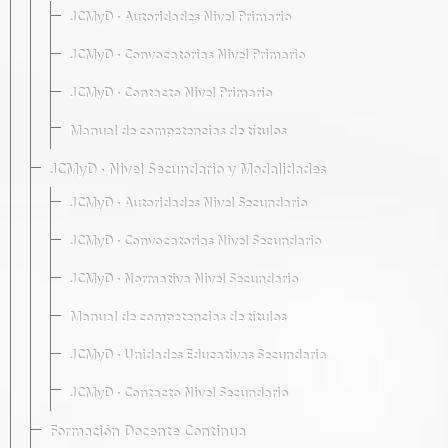
JCMyD · Autoridades Nivel Primario
JCMyD · Convocatorias Nivel Primario
JCMyD · Contacto Nivel Primario
Manual de competencias de títulos
JCMyD · Nivel Secundario y Modalidades
JCMyD · Autoridades Nivel Secundario
JCMyD · Convocatorias Nivel Secundario
JCMyD · Normativa Nivel Secundario
Manual de competencias de títulos
JCMyD · Unidades Educativas Secundaria
JCMyD · Contacto Nivel Secundario
Formación Docente Continua