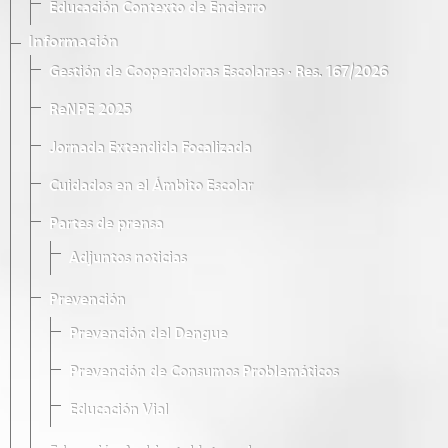
Educación Contexto de Encierro
Información
Gestión de Cooperadoras Escolares · Res. 167/2026
ReNPE 2025
Jornada Extendida Focalizada
Cuidados en el Ámbito Escolar
Partes de prensa
Adjuntos noticias
Prevención
Prevención del Dengue
Prevención de Consumos Problemáticos
Educación Vial