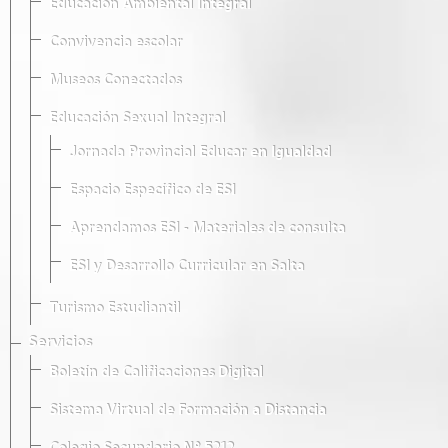
Educación Ambiental Integral
Convivencia escolar
Museos Conectados
Educación Sexual Integral
Jornada Provincial Educar en Igualdad
Espacio Específico de ESI
Aprendamos ESI - Materiales de consulta
ESI y Desarrollo Curricular en Salta
Turismo Estudiantil
Servicios
Boletín de Calificaciones Digital
Sistema Virtual de Formación a Distancia