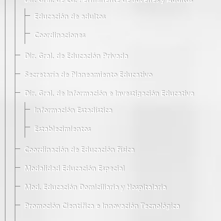
Dir. Gral. de Ed. Permanente de Jóvenes y Adultos
Educación de adultos
Coordinaciones
Dir. Gral. de Educación Privada
Secretaría de Planeamiento Educativo
Dir. Gral. de Información e Investigación Educativa
Información Estadística
Establecimientos
Coordinación de Educación Física
Modalidad Educación Especial
Mod. Educación Domiciliaria y Hospitalaria
Promoción Científica e Innovación Tecnológica