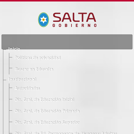
Inicio
Políticas de privacidad
Buscar en Edusalta
Institucional
Autoridades
Dir. Gral. de Educación Inicial
Dir. Gral. de Educación Primaria
Dir. Gral. de Educación Superior