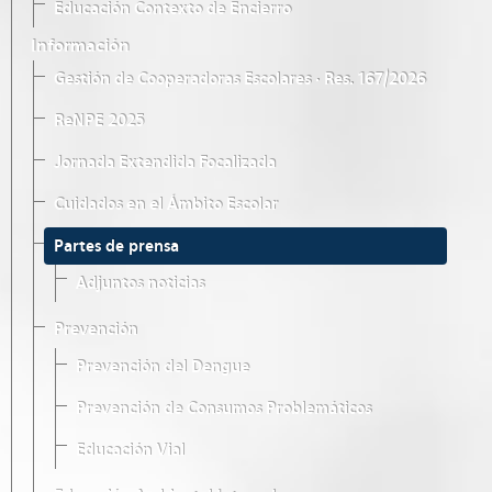
Educación Contexto de Encierro
Información
Gestión de Cooperadoras Escolares · Res. 167/2026
ReNPE 2025
Jornada Extendida Focalizada
Cuidados en el Ámbito Escolar
Partes de prensa
Adjuntos noticias
Prevención
Prevención del Dengue
Prevención de Consumos Problemáticos
Educación Vial