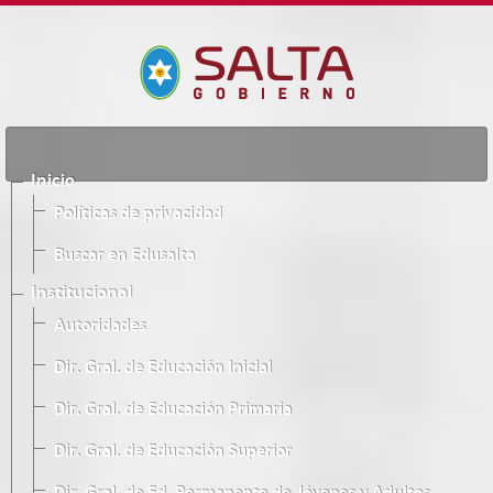
Inicio
Políticas de privacidad
Buscar en Edusalta
Institucional
Autoridades
Dir. Gral. de Educación Inicial
Dir. Gral. de Educación Primaria
Dir. Gral. de Educación Superior