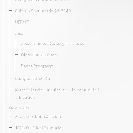
Colegio Secundario Nº 5212
Colegio Secundario Nº 5240
UFIDeT
Becas
Becas Universitarias y Terciarias
Dirección de Becas
Becas Progresar
Campus EduSalta
Materiales de consulta para la comunidad
educativa
Docentes
Sec. de Administración
JCMyD · Nivel Primario