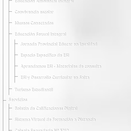
Educación Ambiental Integral
Convivencia escolar
Museos Conectados
Educación Sexual Integral
Jornada Provincial Educar en Igualdad
Espacio Específico de ESI
Aprendamos ESI - Materiales de consulta
ESI y Desarrollo Curricular en Salta
Turismo Estudiantil
Servicios
Boletín de Calificaciones Digital
Sistema Virtual de Formación a Distancia