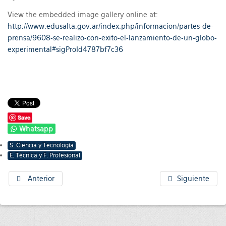
View the embedded image gallery online at:
http://www.edusalta.gov.ar/index.php/informacion/partes-de-
prensa/9608-se-realizo-con-exito-el-lanzamiento-de-un-globo-
experimental#sigProId4787bf7c36
Save
Whatsapp
S. Ciencia y Tecnología
E. Técnica y F. Profesional
Anterior
Siguiente