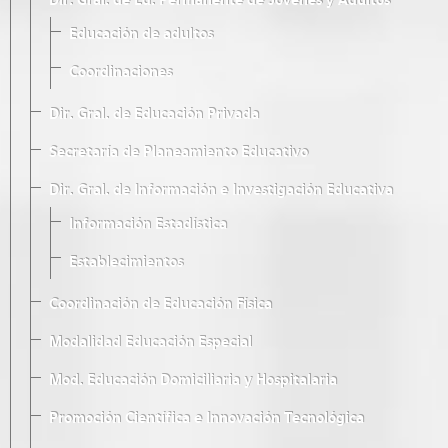
Dir. Gral. de Ed. Permanente de Jóvenes y Adultos
Educación de adultos
Coordinaciones
Dir. Gral. de Educación Privada
Secretaría de Planeamiento Educativo
Dir. Gral. de Información e Investigación Educativa
Información Estadística
Establecimientos
Coordinación de Educación Física
Modalidad Educación Especial
Mod. Educación Domiciliaria y Hospitalaria
Promoción Científica e Innovación Tecnológica