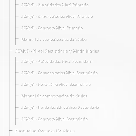
JCMyD · Autoridades Nivel Primario
JCMyD · Convocatorias Nivel Primario
JCMyD · Contacto Nivel Primario
Manual de competencias de títulos
JCMyD · Nivel Secundario y Modalidades
JCMyD · Autoridades Nivel Secundario
JCMyD · Convocatorias Nivel Secundario
JCMyD · Normativa Nivel Secundario
Manual de competencias de títulos
JCMyD · Unidades Educativas Secundaria
JCMyD · Contacto Nivel Secundario
Formación Docente Continua