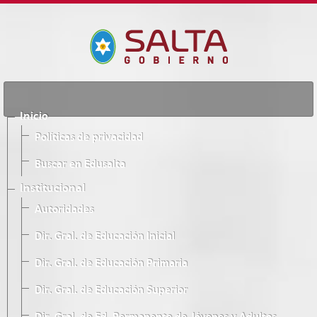
Inicio
Políticas de privacidad
Buscar en Edusalta
Institucional
Autoridades
Dir. Gral. de Educación Inicial
Dir. Gral. de Educación Primaria
Dir. Gral. de Educación Superior