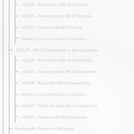
JCMyD · Autoridades Nivel Primario
JCMyD · Convocatorias Nivel Primario
JCMyD · Contacto Nivel Primario
Manual de competencias de títulos
JCMyD · Nivel Secundario y Modalidades
JCMyD · Autoridades Nivel Secundario
JCMyD · Convocatorias Nivel Secundario
JCMyD · Normativa Nivel Secundario
Manual de competencias de títulos
JCMyD · Unidades Educativas Secundaria
JCMyD · Contacto Nivel Secundario
Formación Docente Continua