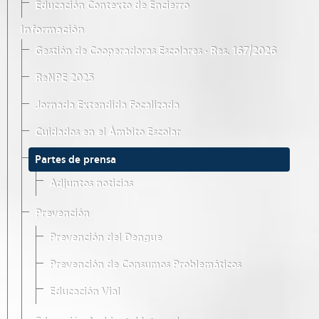
Educación Contexto de Encierro
Información
Gestión de Cooperadoras Escolares · Res. 167/2026
ReNPE 2025
Jornada Extendida Focalizada
Cuidados en el Ámbito Escolar
Partes de prensa
Adjuntos noticias
Prevención
Prevención del Dengue
Prevención de Consumos Problemáticos
Educación Vial