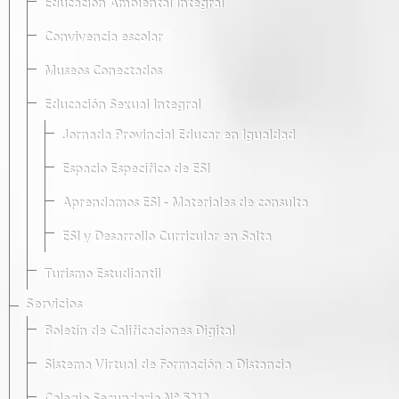
Educación Ambiental Integral
Convivencia escolar
Museos Conectados
Educación Sexual Integral
Jornada Provincial Educar en Igualdad
Espacio Específico de ESI
Aprendamos ESI - Materiales de consulta
ESI y Desarrollo Curricular en Salta
Turismo Estudiantil
Servicios
Boletín de Calificaciones Digital
Sistema Virtual de Formación a Distancia