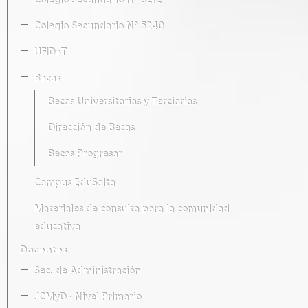
Colegio Secundario Nº 5212
Colegio Secundario Nº 5240
UFIDeT
Becas
Becas Universitarias y Terciarias
Dirección de Becas
Becas Progresar
Campus EduSalta
Materiales de consulta para la comunidad
educativa
Docentes
Sec. de Administración
JCMyD · Nivel Primario