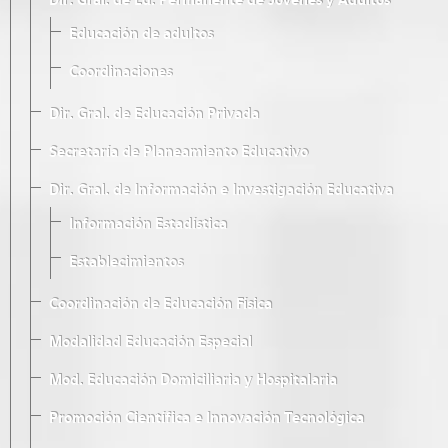
Dir. Gral. de Ed. Permanente de Jóvenes y Adultos
Educación de adultos
Coordinaciones
Dir. Gral. de Educación Privada
Secretaría de Planeamiento Educativo
Dir. Gral. de Información e Investigación Educativa
Información Estadística
Establecimientos
Coordinación de Educación Física
Modalidad Educación Especial
Mod. Educación Domiciliaria y Hospitalaria
Promoción Científica e Innovación Tecnológica