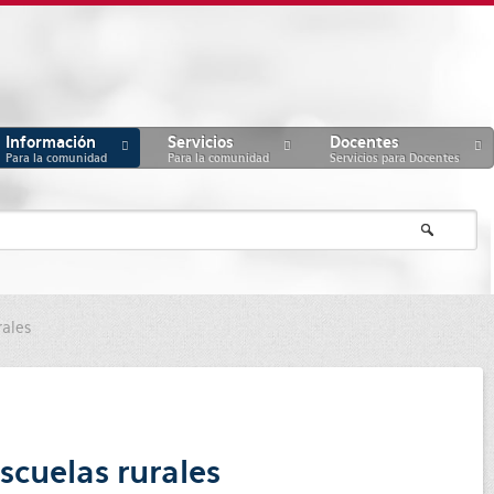
Información
Servicios
Docentes
Para la comunidad
Para la comunidad
Servicios para Docentes
rales
scuelas rurales