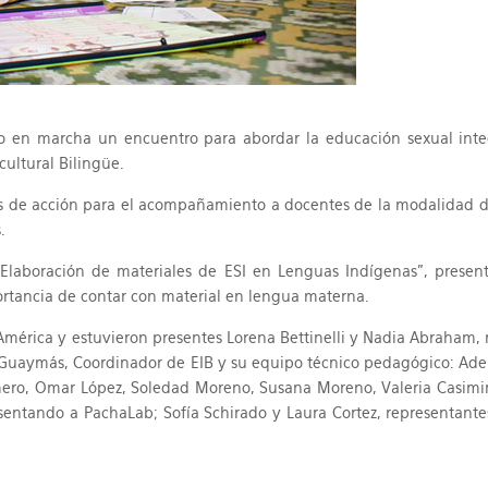
uso en marcha un encuentro para abordar la educación sexual int
cultural Bilingüe.
as de acción para el acompañamiento a docentes de la modalidad de
.
“Elaboración de materiales de ESI en Lenguas Indígenas”, prese
ortancia de contar con material en lengua materna.
 América y estuvieron presentes Lorena Bettinelli y Nadia Abraham, r
Guaymás, Coordinador de EIB y su equipo técnico pedagógico: Adelaid
ero, Omar López, Soledad Moreno, Susana Moreno, Valeria Casimir
ntando a PachaLab; Sofía Schirado y Laura Cortez, representantes 