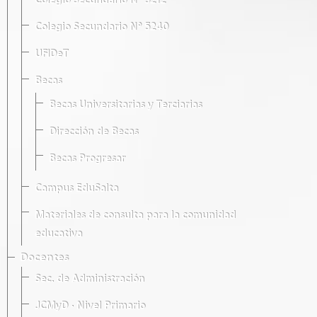
Colegio Secundario Nº 5212
Colegio Secundario Nº 5240
UFIDeT
Becas
Becas Universitarias y Terciarias
Dirección de Becas
Becas Progresar
Campus EduSalta
Materiales de consulta para la comunidad
educativa
Docentes
Sec. de Administración
JCMyD · Nivel Primario