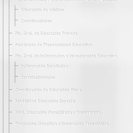
Dir. Gral. de Ed. Permanente de Jóvenes y Adultos
Educación de adultos
Coordinaciones
Dir. Gral. de Educación Privada
Secretaría de Planeamiento Educativo
Dir. Gral. de Información e Investigación Educativa
Información Estadística
Establecimientos
Coordinación de Educación Física
Modalidad Educación Especial
Mod. Educación Domiciliaria y Hospitalaria
Promoción Científica e Innovación Tecnológica