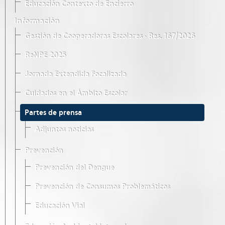
Educación Contexto de Encierro
Información
Gestión de Cooperadoras Escolares · Res. 167/2026
ReNPE 2025
Jornada Extendida Focalizada
Cuidados en el Ámbito Escolar
Partes de prensa
Adjuntos noticias
Prevención
Prevención del Dengue
Prevención de Consumos Problemáticos
Educación Vial