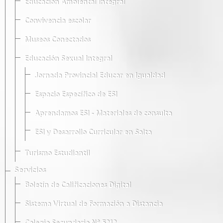
Educación Ambiental Integral
Convivencia escolar
Museos Conectados
Educación Sexual Integral
Jornada Provincial Educar en Igualdad
Espacio Específico de ESI
Aprendamos ESI - Materiales de consulta
ESI y Desarrollo Curricular en Salta
Turismo Estudiantil
Servicios
Boletín de Calificaciones Digital
Sistema Virtual de Formación a Distancia