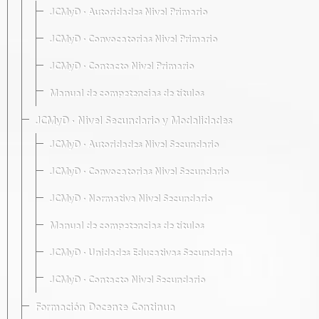
JCMyD · Autoridades Nivel Primario
JCMyD · Convocatorias Nivel Primario
JCMyD · Contacto Nivel Primario
Manual de competencias de títulos
JCMyD · Nivel Secundario y Modalidades
JCMyD · Autoridades Nivel Secundario
JCMyD · Convocatorias Nivel Secundario
JCMyD · Normativa Nivel Secundario
Manual de competencias de títulos
JCMyD · Unidades Educativas Secundaria
JCMyD · Contacto Nivel Secundario
Formación Docente Continua