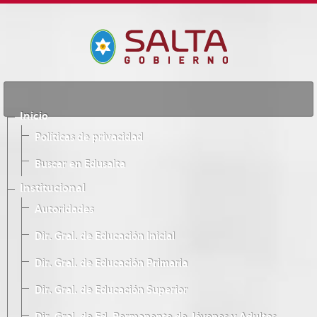
Inicio
Políticas de privacidad
Buscar en Edusalta
Institucional
Autoridades
Dir. Gral. de Educación Inicial
Dir. Gral. de Educación Primaria
Dir. Gral. de Educación Superior