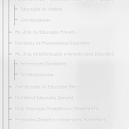
Dir. Gral. de Ed. Permanente de Jóvenes y Adultos
Educación de adultos
Coordinaciones
Dir. Gral. de Educación Privada
Secretaría de Planeamiento Educativo
Dir. Gral. de Información e Investigación Educativa
Información Estadística
Establecimientos
Coordinación de Educación Física
Modalidad Educación Especial
Mod. Educación Domiciliaria y Hospitalaria
Promoción Científica e Innovación Tecnológica