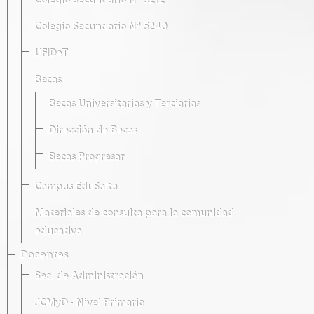
Colegio Secundario Nº 5212
Colegio Secundario Nº 5240
UFIDeT
Becas
Becas Universitarias y Terciarias
Dirección de Becas
Becas Progresar
Campus EduSalta
Materiales de consulta para la comunidad
educativa
Docentes
Sec. de Administración
JCMyD · Nivel Primario