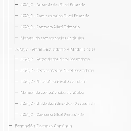
JCMyD · Autoridades Nivel Primario
JCMyD · Convocatorias Nivel Primario
JCMyD · Contacto Nivel Primario
Manual de competencias de títulos
JCMyD · Nivel Secundario y Modalidades
JCMyD · Autoridades Nivel Secundario
JCMyD · Convocatorias Nivel Secundario
JCMyD · Normativa Nivel Secundario
Manual de competencias de títulos
JCMyD · Unidades Educativas Secundaria
JCMyD · Contacto Nivel Secundario
Formación Docente Continua