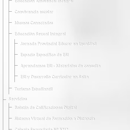
Educación Ambiental Integral
Convivencia escolar
Museos Conectados
Educación Sexual Integral
Jornada Provincial Educar en Igualdad
Espacio Específico de ESI
Aprendamos ESI - Materiales de consulta
ESI y Desarrollo Curricular en Salta
Turismo Estudiantil
Servicios
Boletín de Calificaciones Digital
Sistema Virtual de Formación a Distancia