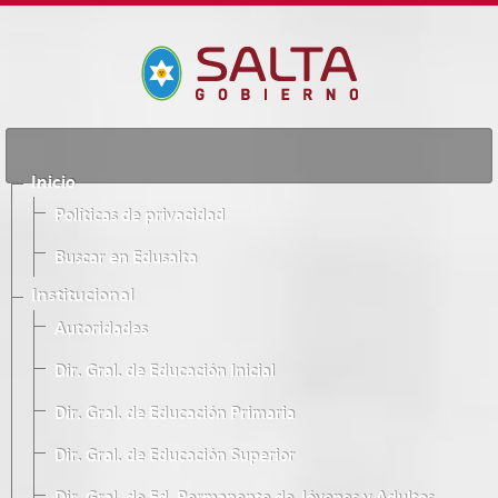
Inicio
Políticas de privacidad
Buscar en Edusalta
Institucional
Autoridades
Dir. Gral. de Educación Inicial
Dir. Gral. de Educación Primaria
Dir. Gral. de Educación Superior