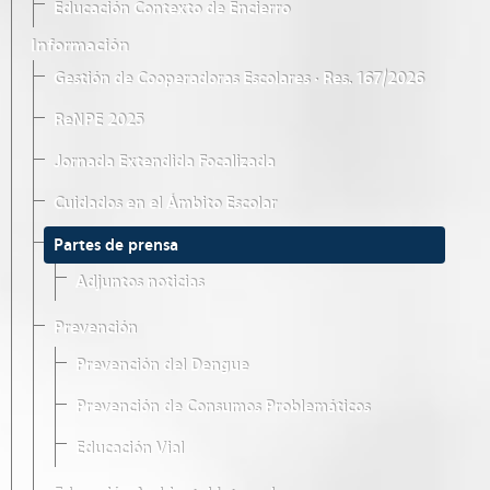
Educación Contexto de Encierro
Información
Gestión de Cooperadoras Escolares · Res. 167/2026
ReNPE 2025
Jornada Extendida Focalizada
Cuidados en el Ámbito Escolar
Partes de prensa
Adjuntos noticias
Prevención
Prevención del Dengue
Prevención de Consumos Problemáticos
Educación Vial