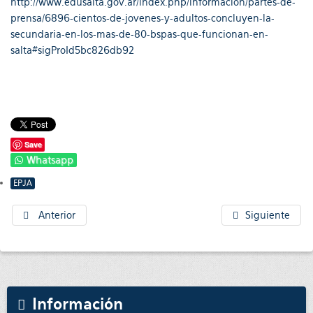
http://www.edusalta.gov.ar/index.php/informacion/partes-de-
prensa/6896-cientos-de-jovenes-y-adultos-concluyen-la-
secundaria-en-los-mas-de-80-bspas-que-funcionan-en-
salta#sigProId5bc826db92
Save
Whatsapp
EPJA
Anterior
Siguiente
Información