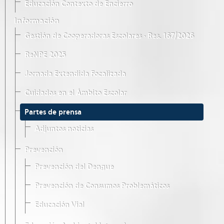
Educación Contexto de Encierro
Información
Gestión de Cooperadoras Escolares · Res. 167/2026
ReNPE 2025
Jornada Extendida Focalizada
Cuidados en el Ámbito Escolar
Partes de prensa
Adjuntos noticias
Prevención
Prevención del Dengue
Prevención de Consumos Problemáticos
Educación Vial