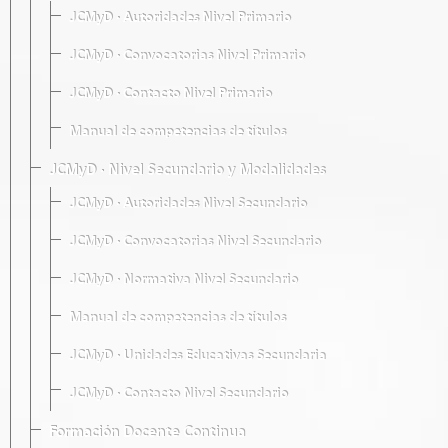
JCMyD · Autoridades Nivel Primario
JCMyD · Convocatorias Nivel Primario
JCMyD · Contacto Nivel Primario
Manual de competencias de títulos
JCMyD · Nivel Secundario y Modalidades
JCMyD · Autoridades Nivel Secundario
JCMyD · Convocatorias Nivel Secundario
JCMyD · Normativa Nivel Secundario
Manual de competencias de títulos
JCMyD · Unidades Educativas Secundaria
JCMyD · Contacto Nivel Secundario
Formación Docente Continua