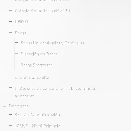
Colegio Secundario Nº 5212
Colegio Secundario Nº 5240
UFIDeT
Becas
Becas Universitarias y Terciarias
Dirección de Becas
Becas Progresar
Campus EduSalta
Materiales de consulta para la comunidad
educativa
Docentes
Sec. de Administración
JCMyD · Nivel Primario