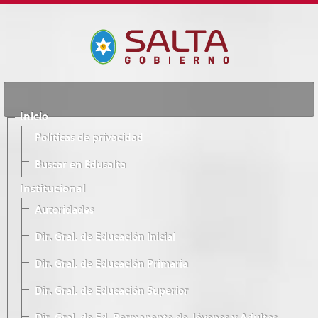
Inicio
Políticas de privacidad
Buscar en Edusalta
Institucional
Autoridades
Dir. Gral. de Educación Inicial
Dir. Gral. de Educación Primaria
Dir. Gral. de Educación Superior