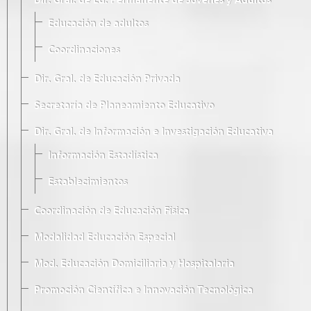
Dir. Gral. de Ed. Permanente de Jóvenes y Adultos
Educación de adultos
Coordinaciones
Dir. Gral. de Educación Privada
Secretaría de Planeamiento Educativo
Dir. Gral. de Información e Investigación Educativa
Información Estadística
Establecimientos
Coordinación de Educación Física
Modalidad Educación Especial
Mod. Educación Domiciliaria y Hospitalaria
Promoción Científica e Innovación Tecnológica