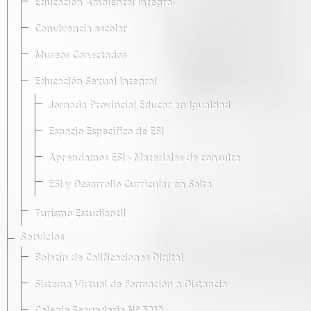
Educación Ambiental Integral
Convivencia escolar
Museos Conectados
Educación Sexual Integral
Jornada Provincial Educar en Igualdad
Espacio Específico de ESI
Aprendamos ESI - Materiales de consulta
ESI y Desarrollo Curricular en Salta
Turismo Estudiantil
Servicios
Boletín de Calificaciones Digital
Sistema Virtual de Formación a Distancia