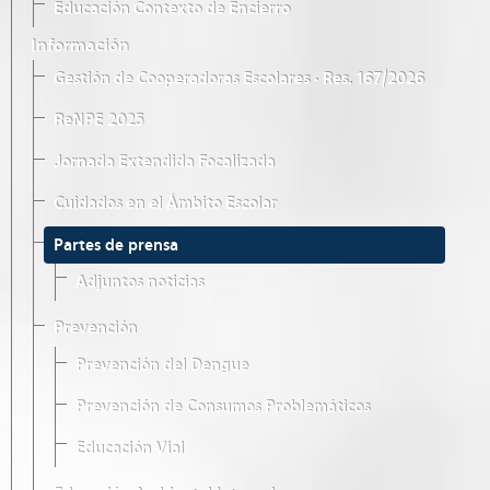
Educación Contexto de Encierro
Información
Gestión de Cooperadoras Escolares · Res. 167/2026
ReNPE 2025
Jornada Extendida Focalizada
Cuidados en el Ámbito Escolar
Partes de prensa
Adjuntos noticias
Prevención
Prevención del Dengue
Prevención de Consumos Problemáticos
Educación Vial