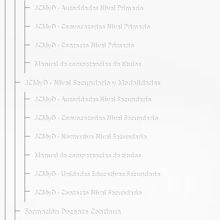
JCMyD · Autoridades Nivel Primario
JCMyD · Convocatorias Nivel Primario
JCMyD · Contacto Nivel Primario
Manual de competencias de títulos
JCMyD · Nivel Secundario y Modalidades
JCMyD · Autoridades Nivel Secundario
JCMyD · Convocatorias Nivel Secundario
JCMyD · Normativa Nivel Secundario
Manual de competencias de títulos
JCMyD · Unidades Educativas Secundaria
JCMyD · Contacto Nivel Secundario
Formación Docente Continua