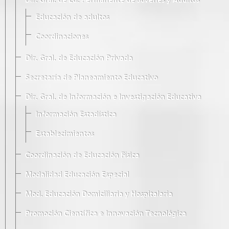
Dir. Gral. de Ed. Permanente de Jóvenes y Adultos
Educación de adultos
Coordinaciones
Dir. Gral. de Educación Privada
Secretaría de Planeamiento Educativo
Dir. Gral. de Información e Investigación Educativa
Información Estadística
Establecimientos
Coordinación de Educación Física
Modalidad Educación Especial
Mod. Educación Domiciliaria y Hospitalaria
Promoción Científica e Innovación Tecnológica