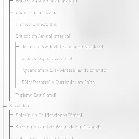
Educación Ambiental Integral
Convivencia escolar
Museos Conectados
Educación Sexual Integral
Jornada Provincial Educar en Igualdad
Espacio Específico de ESI
Aprendamos ESI - Materiales de consulta
ESI y Desarrollo Curricular en Salta
Turismo Estudiantil
Servicios
Boletín de Calificaciones Digital
Sistema Virtual de Formación a Distancia