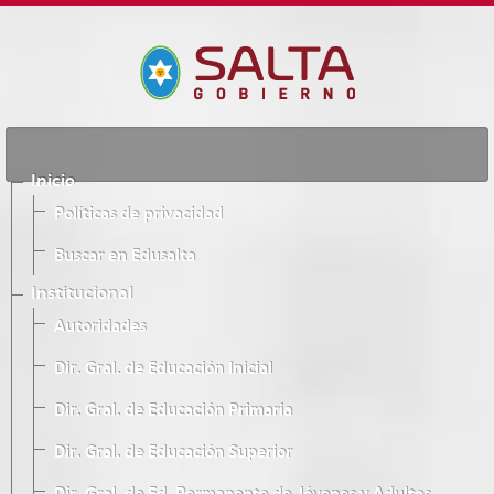
Inicio
Políticas de privacidad
Buscar en Edusalta
Institucional
Autoridades
Dir. Gral. de Educación Inicial
Dir. Gral. de Educación Primaria
Dir. Gral. de Educación Superior