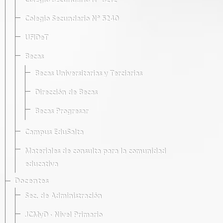
Colegio Secundario Nº 5212
Colegio Secundario Nº 5240
UFIDeT
Becas
Becas Universitarias y Terciarias
Dirección de Becas
Becas Progresar
Campus EduSalta
Materiales de consulta para la comunidad
educativa
Docentes
Sec. de Administración
JCMyD · Nivel Primario