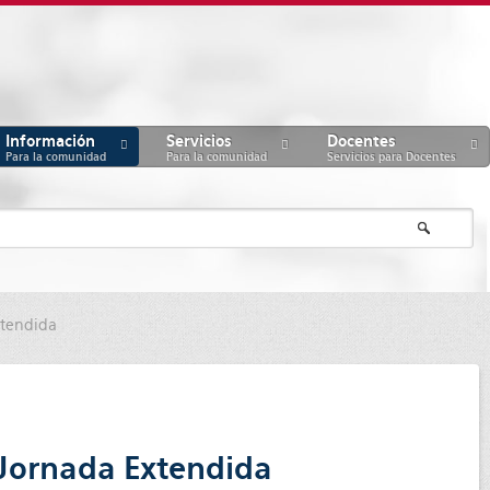
Información
Servicios
Docentes
Para la comunidad
Para la comunidad
Servicios para Docentes
xtendida
e Jornada Extendida