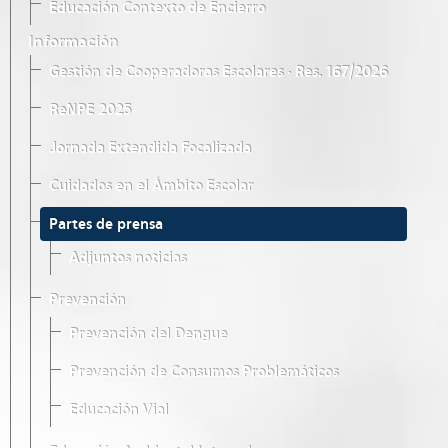
Educación Contexto de Encierro
Información
Gestión de Cooperadoras Escolares · Res. 167/2026
ReNPE 2025
Jornada Extendida Focalizada
Cuidados en el Ámbito Escolar
Partes de prensa
Adjuntos noticias
Prevención
Prevención del Dengue
Prevención de Consumos Problemáticos
Educación Vial