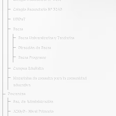
Colegio Secundario Nº 5212
Colegio Secundario Nº 5240
UFIDeT
Becas
Becas Universitarias y Terciarias
Dirección de Becas
Becas Progresar
Campus EduSalta
Materiales de consulta para la comunidad
educativa
Docentes
Sec. de Administración
JCMyD · Nivel Primario