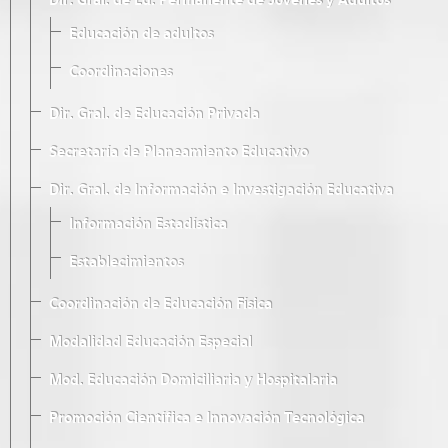
Dir. Gral. de Ed. Permanente de Jóvenes y Adultos
Educación de adultos
Coordinaciones
Dir. Gral. de Educación Privada
Secretaría de Planeamiento Educativo
Dir. Gral. de Información e Investigación Educativa
Información Estadística
Establecimientos
Coordinación de Educación Física
Modalidad Educación Especial
Mod. Educación Domiciliaria y Hospitalaria
Promoción Científica e Innovación Tecnológica