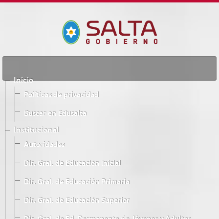
Inicio
Políticas de privacidad
Buscar en Edusalta
Institucional
Autoridades
Dir. Gral. de Educación Inicial
Dir. Gral. de Educación Primaria
Dir. Gral. de Educación Superior