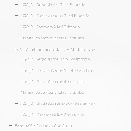
JCMyD · Autoridades Nivel Primario
JCMyD · Convocatorias Nivel Primario
JCMyD · Contacto Nivel Primario
Manual de competencias de títulos
JCMyD · Nivel Secundario y Modalidades
JCMyD · Autoridades Nivel Secundario
JCMyD · Convocatorias Nivel Secundario
JCMyD · Normativa Nivel Secundario
Manual de competencias de títulos
JCMyD · Unidades Educativas Secundaria
JCMyD · Contacto Nivel Secundario
Formación Docente Continua