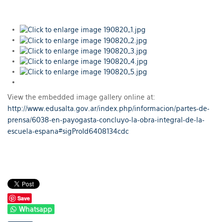
View the embedded image gallery online at:
http://www.edusalta.gov.ar/index.php/informacion/partes-de-
prensa/6038-en-payogasta-concluyo-la-obra-integral-de-la-
escuela-espana#sigProId6408134cdc
Save
Whatsapp