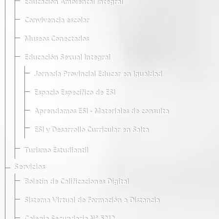
Educación Ambiental Integral
Convivencia escolar
Museos Conectados
Educación Sexual Integral
Jornada Provincial Educar en Igualdad
Espacio Específico de ESI
Aprendamos ESI - Materiales de consulta
ESI y Desarrollo Curricular en Salta
Turismo Estudiantil
Servicios
Boletín de Calificaciones Digital
Sistema Virtual de Formación a Distancia