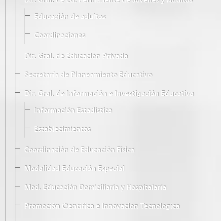
Dir. Gral. de Ed. Permanente de Jóvenes y Adultos
Educación de adultos
Coordinaciones
Dir. Gral. de Educación Privada
Secretaría de Planeamiento Educativo
Dir. Gral. de Información e Investigación Educativa
Información Estadística
Establecimientos
Coordinación de Educación Física
Modalidad Educación Especial
Mod. Educación Domiciliaria y Hospitalaria
Promoción Científica e Innovación Tecnológica