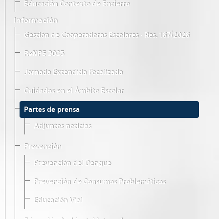
Educación Contexto de Encierro
Información
Gestión de Cooperadoras Escolares · Res. 167/2026
ReNPE 2025
Jornada Extendida Focalizada
Cuidados en el Ámbito Escolar
Partes de prensa
Adjuntos noticias
Prevención
Prevención del Dengue
Prevención de Consumos Problemáticos
Educación Vial