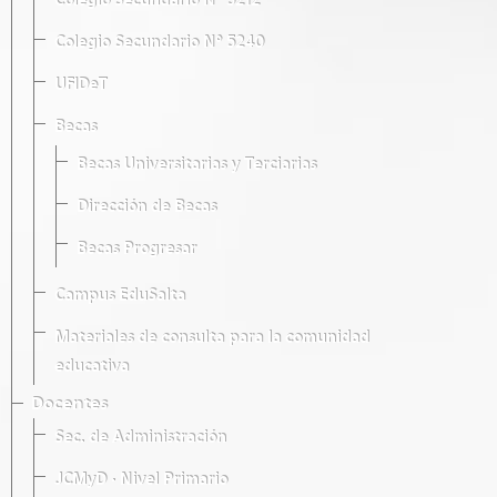
Colegio Secundario Nº 5212
Colegio Secundario Nº 5240
UFIDeT
Becas
Becas Universitarias y Terciarias
Dirección de Becas
Becas Progresar
Campus EduSalta
Materiales de consulta para la comunidad
educativa
Docentes
Sec. de Administración
JCMyD · Nivel Primario