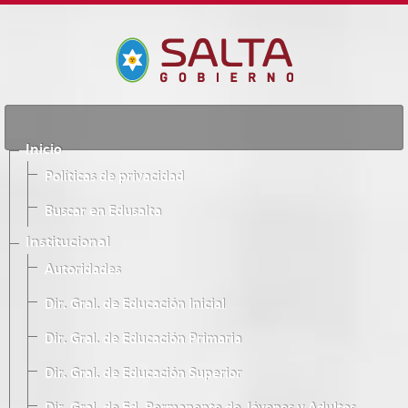
Inicio
Políticas de privacidad
Buscar en Edusalta
Institucional
Autoridades
Dir. Gral. de Educación Inicial
Dir. Gral. de Educación Primaria
Dir. Gral. de Educación Superior