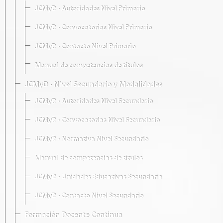
JCMyD · Autoridades Nivel Primario
JCMyD · Convocatorias Nivel Primario
JCMyD · Contacto Nivel Primario
Manual de competencias de títulos
JCMyD · Nivel Secundario y Modalidades
JCMyD · Autoridades Nivel Secundario
JCMyD · Convocatorias Nivel Secundario
JCMyD · Normativa Nivel Secundario
Manual de competencias de títulos
JCMyD · Unidades Educativas Secundaria
JCMyD · Contacto Nivel Secundario
Formación Docente Continua