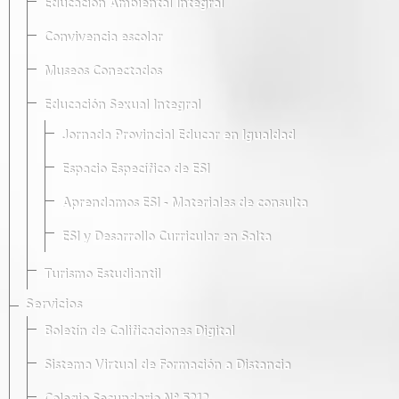
Educación Ambiental Integral
Convivencia escolar
Museos Conectados
Educación Sexual Integral
Jornada Provincial Educar en Igualdad
Espacio Específico de ESI
Aprendamos ESI - Materiales de consulta
ESI y Desarrollo Curricular en Salta
Turismo Estudiantil
Servicios
Boletín de Calificaciones Digital
Sistema Virtual de Formación a Distancia